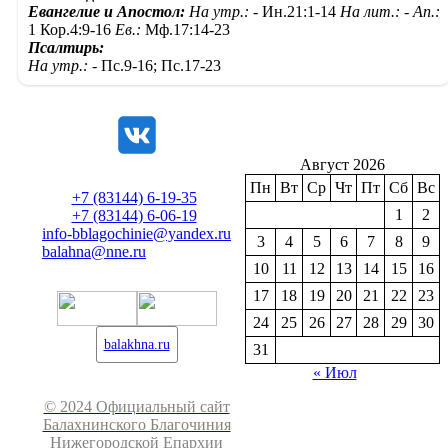
Евангелие и Апостол:
На утр.: -
Ин.21:1-14
На лит.: -
Ап.:
1 Кор.4:9-16
Ев.:
Мф.17:14-23
Псалтирь:
На утр.: -
Пс.9-16; Пс.17-23
Август 2026
Пн
Вт
Ср
Чт
Пт
Сб
Вс
+7 (83144) 6-19-35
1
2
+7 (83144) 6-06-19
info-bblagochinie@yandex.ru
3
4
5
6
7
8
9
balahna@nne.ru
10
11
12
13
14
15
16
17
18
19
20
21
22
23
24
25
26
27
28
29
30
balakhna.ru
31
« Июл
© 2024 Официальный сайт
Балахнинского Благочиния
Нижегородской Епархии