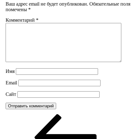
Ваш адрес email не будет опубликован.
Обязательные поля
помечены
*
Комментарий
*
Имя
Email
Сайт
Навигация
Предыдущая
запись:
по
записям