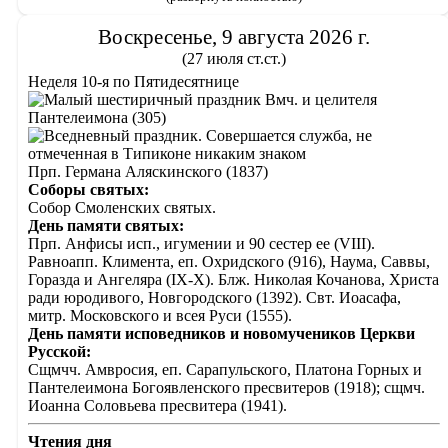
Воскресенье, 9 августа 2026 г.
(27 июля ст.ст.)
Неделя 10-я по Пятидесятнице
Вмч. и целителя
Пантелеимона (305)
Прп. Германа Аляскинского (1837)
Соборы святых:
Собор Смоленских святых.
День памяти святых:
Прп. Анфисы исп., игумении и 90 сестер ее (VIII).
Равноапп. Климента, еп. Охридского (916), Наума, Саввы,
Горазда и Ангеляра (IX-X). Блж. Николая Кочанова, Христа
ради юродивого, Новгородского (1392). Свт. Иоасафа,
митр. Московского и всея Руси (1555).
День памяти исповедников и новомучеников Церкви
Русской:
Сщмчч. Амвросия, еп. Сарапульского, Платона Горных и
Пантелеимона Богоявленского пресвитеров (1918); сщмч.
Иоанна Соловьева пресвитера (1941).
Чтения дня