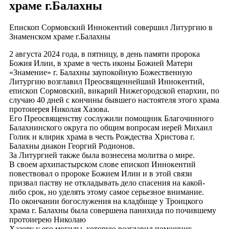
храме г.Балахны
Епископ Сормовский Иннокентий совершил Литургию в
Знаменском храме г.Балахны
2 августа 2024 года, в пятницу, в день памяти пророка
Божия Илии, в храме в честь иконы Божией Матери
«Знамение» г. Балахны заупокойную Божественную
Литургию возглавил Преосвященнейший Иннокентий,
епископ Сормовский, викарий Нижегородской епархии, по
случаю 40 дней с кончины бывшего настоятеля этого храма
протоиерея Николая Хазова.
Его Преосвященству сослужили помощник Благочинного
Балахнинского округа по общим вопросам иерей Михаил
Голик и клирик храма в честь Рождества Христова г.
Балахны диакон Георгий Родионов.
За Литургией также была вознесена молитва о мире.
В своем архипастырском слове епископ Иннокентий
повествовал о пророке Божием Илии и в этой связи
призвал паству не откладывать дело спасения на какой-
либо срок, но уделять этому самое серьезное внимание.
По окончании богослужения на кладбище у Троицкого
храма г. Балахны была совершена панихида по почившему
протоиерею Николаю
Хазову у его могилы, которую возглавил помощник