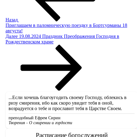
Назад
Приглашаем в паломническую поездку в Бортсурманы 18
августа!
Следующая
Далее
19.08.2024 Праздник Преображения Господня в
запись
Рождественском храме
...Если хочешь благоугодить своему Господу, облекись в
ризу смирения, ибо как скоро увидит тебя в оной,
возрадуется о тебе и прославит тебя в Царстве Своем.
преподобный Ефрем Сирин
Творения - О смирении и гордости
Расписание богослужений