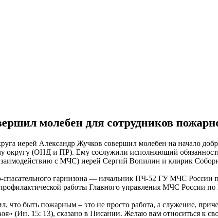
вершил молебен для сотрудников пожарн
круга иерей Александр Жучков совершил молебен на начало добр
у округу (ОНД и ПР). Ему сослужили исполняющий обязанност
аимодействию с МЧС) иерей Сергий Вопилин и клирик Соборног
о-спасательного гарнизона — начальник ПЧ-52 ГУ МЧС России 
и профилактической работы Главного управления МЧС России п
, что быть пожарным – это не просто работа, а служение, приче
воя» (Ин. 15: 13), сказано в Писании. Желаю вам относиться к 