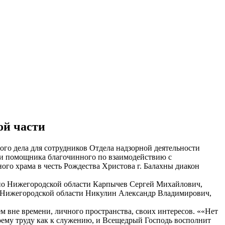
ой части
ого дела для сотрудников Отдела надзорной деятельности
и помощника благочинного по взаимодействию с
о храма в честь Рождества Христова г. Балахны диакон
по Нижегородской области Карпычев Сергей Михайлович,
о Нижегородской области Никулин Александр Владимирович,
м вне времени, личного пространства, своих интересов. ««Нет
своему труду как к служению, и Всещедрый Господь восполнит