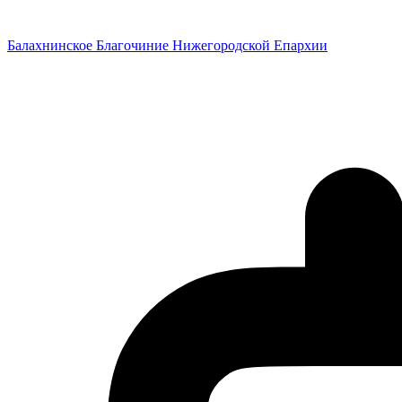
Перейти
к
Балахнинское Благочиние Нижегородской Епархии
содержимому