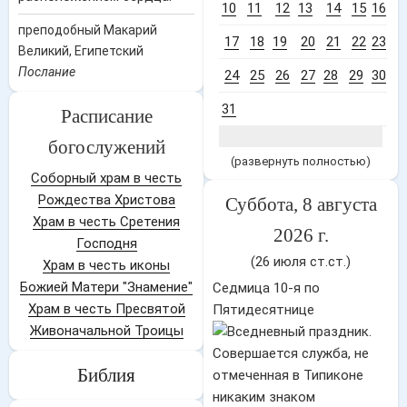
10
11
12
13
14
15
16
преподобный Макарий
17
18
19
20
21
22
23
Великий, Египетский
Послание
24
25
26
27
28
29
30
31
Расписание
богослужений
(развернуть полностью)
Соборный храм в честь
Рождества Христова
Суббота, 8 августа
Храм в честь Сретения
2026 г.
Господня
(26 июля ст.ст.)
Храм в честь иконы
Божией Матери "Знамение"
Седмица 10-я по
Храм в честь Пресвятой
Пятидесятнице
Живоначальной Троицы
Библия