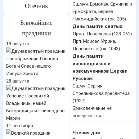
Сщмчч. Ермолая, Ермиппа и
Отечник
Ермократа, иереев
Никомидийских (ок. 305)
Ближайшие
День памяти святых:
праздники
Прмц. Параскевы (138-161).
Прп. Моисея Угрина,
19 августа
Печерского (ок. 1043).
День памяти
Преображение Господа
исповедников и
Бога и Спаса нашего
новомучеников Церкви
Иисуса Христа
Русской:
28 августа
Сщмч. Сергия
Стрельникова пресвитера
Успение Пресвятой
(1937).
Владычицы нашей
Браковенчание не
Богородицы и Приснодевы
совершается.
Марии
11 сентября
Чтения дня