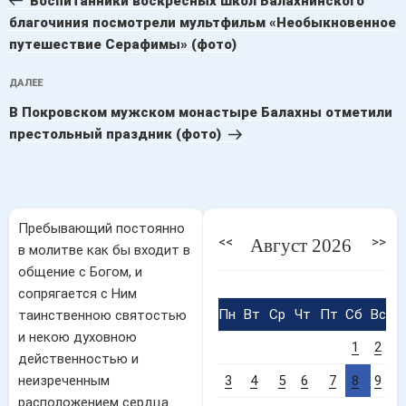
записям
Воспитанники воскресных школ Балахнинского
благочиния посмотрели мультфильм «Необыкновенное
путешествие Серафимы» (фото)
Следующая
ДАЛЕЕ
запись
В Покровском мужском монастыре Балахны отметили
престольный праздник (фото)
Пребывающий постоянно
<<
>>
Август 2026
в молитве как бы входит в
общение с Богом, и
сопрягается с Ним
Пн
Вт
Ср
Чт
Пт
Сб
Вс
таинственною святостью
и некою духовною
1
2
действенностью и
неизреченным
3
4
5
6
7
8
9
расположением сердца.