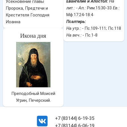
Евангелие и Апостол:
На
Усекновение главы
лит.: -
Ап.:
Рим.15:30-33
Ев.:
Пророка, Предтечи и
Мф.17:24-18:4
Крестителя Господня
Псалтирь:
Иоанна
На утр.: -
Пс.109-111; Пс.118
Икона дня
На веч.: -
Пс.1-8
Преподобный Моисей
Угрин, Печерский.
+7 (83144) 6-19-35
+7 (83144) 6-06-19