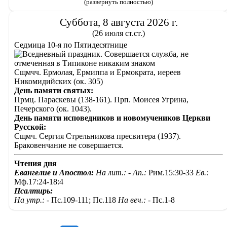
(развернуть полностью)
Суббота, 8 августа 2026 г.
(26 июля ст.ст.)
Седмица 10-я по Пятидесятнице
Сщмчч. Ермолая, Ермиппа и Ермократа, иереев
Никомидийских (ок. 305)
День памяти святых:
Прмц. Параскевы (138-161). Прп. Моисея Угрина,
Печерского (ок. 1043).
День памяти исповедников и новомучеников Церкви
Русской:
Сщмч. Сергия Стрельникова пресвитера (1937).
Браковенчание не совершается.
Чтения дня
Евангелие и Апостол:
На лит.: -
Ап.:
Рим.15:30-33
Ев.:
Мф.17:24-18:4
Псалтирь:
На утр.: -
Пс.109-111; Пс.118
На веч.: -
Пс.1-8