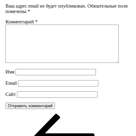
Ваш адрес email не будет опубликован.
Обязательные поля
помечены
*
Комментарий
*
Имя
Email
Сайт
Навигация
Предыдущая
запись:
по
записям