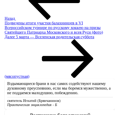
Назад
Подведены итоги участия балахнинцев в VI
Всероссийском турнире по русскому хоккею на призы
Святейшего Патриарха Московского и всея Руси (фото)
Следующая
Далее
5 марта — Вселенская родительская суббота
запись
(мясопустная)
Вздымающиеся брани в нас самих содействуют нашему
духовному преуспеянию, если мы боремся мужественно, а
не поддаемся малодушию, побеждению.
святитель Игнатий (Брянчанинов)
Практическая энциклопедия - Б