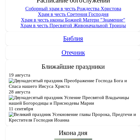
Расписание богослужений
Соборный храм в честь Рождества Христова
Храм в честь Сретения Господня
Храм в честь иконы Божией Матери "Знамение"
Храм в честь Пресвятой Живоначальной Троицы
Библия
Отечник
Ближайшие праздники
19 августа
Преображение Господа Бога и
Спаса нашего Иисуса Христа
28 августа
Успение Пресвятой Владычицы
нашей Богородицы и Приснодевы Марии
11 сентября
Усекновение главы Пророка, Предтечи и
Крестителя Господня Иоанна
Икона дня