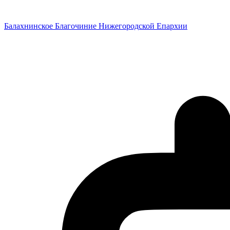
Перейти
к
Балахнинское Благочиние Нижегородской Епархии
содержимому