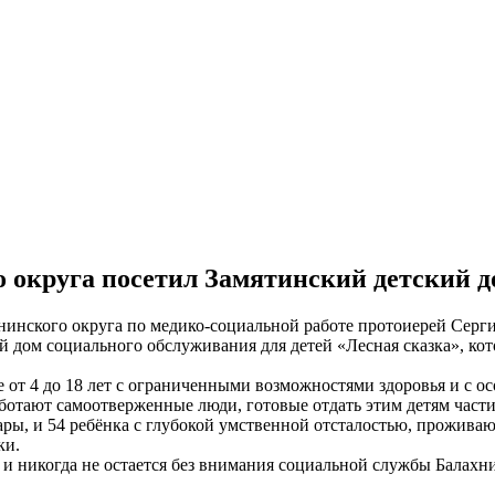
 округа посетил Замятинский детский д
ахнинского округа по медико-социальной работе протоиерей Сер
дом социального обслуживания для детей «Лесная сказка», кот
е от 4 до 18 лет с ограниченными возможностями здоровья и с о
аботают самоотверженные люди, готовые отдать этим детям част
Дары, и 54 ребёнка с глубокой умственной отсталостью, прожив
ки.
 и никогда не остается без внимания социальной службы Балахн