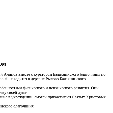
ом
гий Алипов вместе с куратором Балахнинского благочиния по
орый находится в деревне Рылово Балахнинского
собенностями физического и психического развития. Они
ичку своей души.
ающие в учреждении, смогли причаститься Святых Христовых
инского благочиния.