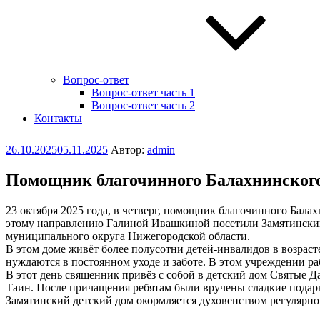
Вопрос-ответ
Вопрос-ответ часть 1
Вопрос-ответ часть 2
Контакты
Опубликовано
26.10.2025
05.11.2025
Автор:
admin
Помощник благочинного Балахнинского
23 октября 2025 года, в четверг, помощник благочинного Бал
этому направлению Галиной Ивашкиной посетили Замятинский 
муниципального округа Нижегородской области.
В этом доме живёт более полусотни детей-инвалидов в возраст
нуждаются в постоянном уходе и заботе. В этом учреждении р
В этот день священник привёз с собой в детский дом Святые 
Таин. После причащения ребятам были вручены сладкие подар
Замятинский детский дом окормляется духовенством регулярно