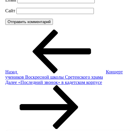
Сайт
Навигация
Предыдущая
запись:
по
записям
Назад
Концерт
учеников Воскресной школы Сретенского храма
Следующая
Далее
«Последний звонок» в кадетском корпусе
запись