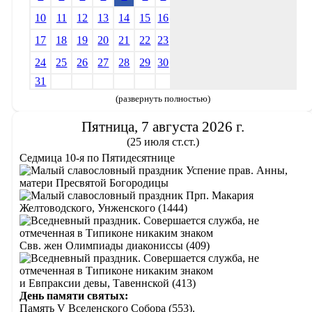
10
11
12
13
14
15
16
17
18
19
20
21
22
23
24
25
26
27
28
29
30
31
(развернуть полностью)
Пятница, 7 августа 2026 г.
(25 июля ст.ст.)
Седмица 10-я по Пятидесятнице
Успение прав. Анны,
матери Пресвятой Богородицы
Прп. Макария
Желтоводского, Унженского (1444)
Свв. жен Олимпиады диакониссы (409)
и Евпраксии девы, Тавеннской (413)
День памяти святых:
Память V Вселенского Собора (553).