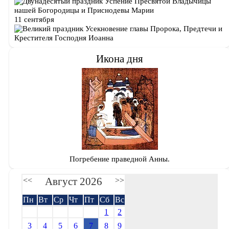
Успение Пресвятой Владычицы
нашей Богородицы и Приснодевы Марии
11 сентября
Усекновение главы Пророка, Предтечи и
Крестителя Господня Иоанна
Икона дня
Погребение праведной Анны.
Август 2026
<<
>>
Пн
Вт
Ср
Чт
Пт
Сб
Вс
1
2
3
4
5
6
7
8
9