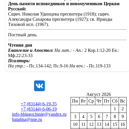
День памяти исповедников и новомучеников Церкви
Русской:
Сщмч. Николая Удинцева пресвитера (1918); сщмч.
Александра Сахарова пресвитера (1927); св. Ираиды
Тихо́вой исп. (1967).
Постный день.
Чтения дня
Евангелие и Апостол:
На лит.: -
Ап.:
2 Кор.1:12-20
Ев.:
Мф.22:23-33
Псалтирь:
На утр.: -
Пс.134-142; Пс.9-16
На веч.: -
Пс.119-133
Август 2026
Пн
Вт
Ср
Чт
Пт
Сб
Вс
+7 (83144) 6-19-35
1
2
+7 (83144) 6-06-19
info-bblagochinie@yandex.ru
3
4
5
6
7
8
9
balahna@nne.ru
10
11
12
13
14
15
16