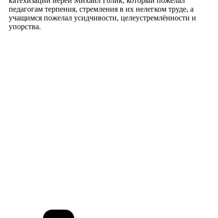
катехизации иерей Михаил Голик, который пожелал
педагогам терпения, стремления в их нелегком труде, а
учащимся пожелал усидчивости, целеустремлённости и
упорства.
Рубрики