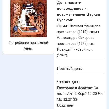
День памяти
исповедников и
новомучеников Церкви
Русской:
Сщмч. Николая Удинцева
пресвитера (1918); сщмч.
Александра Сахарова
Погребение праведной
пресвитера (1927); св.
Анны.
Ираиды Тихо́вой исп.
(1967).
Постный день.
Чтения дня
Евангелие и Апостол:
На
лит.: -
Ап.:
2 Кор.1:12-20
Ев.:
Мф.22:23-33
Псалтирь: