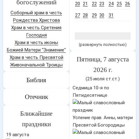
богослужений
20
21
22
23
24
25
26
Соборный храм в честь
27
28
29
30
31
Рождества Христова
Храм в честь Сретения
Господня
Храм в честь иконы
(развернуть полностью)
Божией Матери "Знамение"
Храм в честь Пресвятой
Пятница, 7 августа
Живоначальной Троицы
2026 г.
(25 июля ст.ст.)
Библия
Седмица 10-я по
Пятидесятнице
Отечник
Ближайшие
Успение прав. Анны, матери
праздники
Пресвятой Богородицы
19 августа