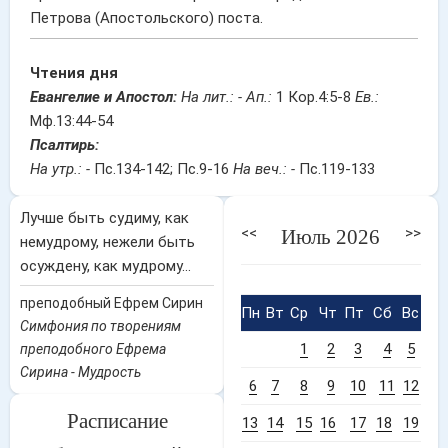
Петрова (Апостольского) поста.
Чтения дня
Евангелие и Апостол:
На лит.: -
Ап.:
1 Кор.4:5-8
Ев.:
Мф.13:44-54
Псалтирь:
На утр.: -
Пс.134-142; Пс.9-16
На веч.: -
Пс.119-133
Лучше быть судиму, как
<<
>>
Июль 2026
немудрому, нежели быть
осуждену, как мудрому...
преподобный Ефрем Сирин
Пн
Вт
Ср
Чт
Пт
Сб
Вс
Симфония по творениям
1
2
3
4
5
преподобного Ефрема
Сирина - Мудрость
6
7
8
9
10
11
12
Расписание
13
14
15
16
17
18
19