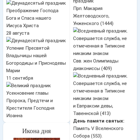
Прп. Макария
Преображение Господа
Желтоводского,
Бога и Спаса нашего
Унженского (1444)
Иисуса Христа
28 августа
Успение Пресвятой
Владычицы нашей
Свв. жен Олимпиады
Богородицы и Приснодевы
диакониссы (409)
Марии
11 сентября
Усекновение главы
Пророка, Предтечи и
и Евпраксии девы,
Крестителя Господня
Тавеннской (413)
Иоанна
День памяти святых:
Память V Вселенского
Икона дня
Собора (553).