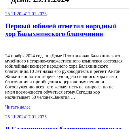
Опубликовано
25.11.2024
17.01.2025
Первый юбилей отметил народный
хор Балахнинского благочиния
24 ноября 2024 года в «Доме Плотникова» Балахнинского
музейного историко-художественного комплекса состоялся
юбилейный концерт народного хора Балахнинского
благочиния.10 лет назад его руководитель и регент Антон
Жижин воплотил творческую идею сводного хора всего
благочиния и приобщения к церковному пению и
богослужению всех, кто желает петь на клиросе, но не
имел возможности обучаться этому.Сегодня хор
насчитывает 50 человек.Занятия …
«Первый
Читать далее
юбилей
Опубликовано
25.11.2024
17.01.2025
отметил
народный
хор
В Балахнинском благочинии прошла