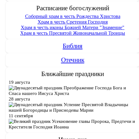
добром»»
Расписание богослужений
Соборный храм в честь Рождества Христова
Храм в честь Сретения Господня
Храм в честь иконы Божией Матери "Знамение"
Храм в честь Пресвятой Живоначальной Троицы
Библия
Отечник
Ближайшие праздники
19 августа
Преображение Господа Бога и
Спаса нашего Иисуса Христа
28 августа
Успение Пресвятой Владычицы
нашей Богородицы и Приснодевы Марии
11 сентября
Усекновение главы Пророка, Предтечи и
Крестителя Господня Иоанна