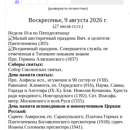
31
(развернуть полностью)
Воскресенье, 9 августа 2026 г.
(27 июля ст.ст.)
Неделя 10-я по Пятидесятнице
Вмч. и целителя
Пантелеимона (305)
Прп. Германа Аляскинского (1837)
Соборы святых:
Собор Смоленских святых.
День памяти святых:
Прп. Анфисы исп., игумении и 90 сестер ее (VIII).
Равноапп. Климента, еп. Охридского (916), Наума, Саввы,
Горазда и Ангеляра (IX-X). Блж. Николая Кочанова, Христа
ради юродивого, Новгородского (1392). Свт. Иоасафа,
митр. Московского и всея Руси (1555).
День памяти исповедников и новомучеников Церкви
Русской:
Сщмчч. Амвросия, еп. Сарапульского, Платона Горных и
Пантелеимона Богоявленского пресвитеров (1918); сщмч.
Иоанна Соловьева пресвитера (1941).