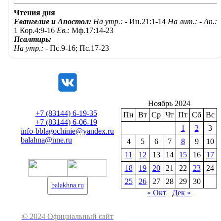
Чтения дня
Евангелие и Апостол:
На утр.: -
Ин.21:1-14
На лит.: -
Ап.:
1 Кор.4:9-16
Ев.:
Мф.17:14-23
Псалтирь:
На утр.: -
Пс.9-16; Пс.17-23
Ноябрь 2024
+7 (83144) 6-19-35
Пн
Вт
Ср
Чт
Пт
Сб
Вс
+7 (83144) 6-06-19
1
2
3
info-bblagochinie@yandex.ru
balahna@nne.ru
4
5
6
7
8
9
10
11
12
13
14
15
16
17
18
19
20
21
22
23
24
25
26
27
28
29
30
balakhna.ru
« Окт
Дек »
© 2024 Официальный сайт