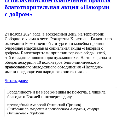
Балахнинского
благотворительная акция «Накорми
благочиния»
с добром»
24 ноября 2024 года, в воскресный день, на территории
Соборного храма в честь Рождества Христова г.Балахны по
окончании Божественной Литургии и молебна прошла
очередная епархиальная социальная акция «Накорми с
добром».Благотворители привезли горячие обеды, хлеб,
чай и сладкие плюшки для нуждающихся.На точке раздачи
обедов дежурили 10 волонтеров благочиннического
православного молодежного объединения «Наследие»
имени предводителя народного ополчения …
«В
Читать далее
Балахнинском
благочинии
Горделивость и на небе жившим не помогла, а лишила
прошла
благодати Божией и низвергла долу.
благотворительная
акция
преподобный Амвросий Оптинский (Гренков)
«Накорми
Симфония по творениям преподобного Амвросия, старца
с
Оптинского - Гордость