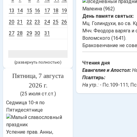
Малеина (962)
13
14
15
16
17
18
19
День памяти святых:
20
21
22
23
24
25
26
Мц. Голиндухи, во св. К
Мчч. Феодора варяга и 
27
28
29
30
31
Воломского (1641).
Браковенчание не сов
(развернуть полностью)
Чтения дня
Евангелие и Апостол:
На
Пятница, 7 августа
Псалтирь:
2026 г.
На утр.: -
Пс.109-111; Пс
(25 июля ст.ст.)
Седмица 10-я по
Пятидесятнице
Успение прав. Анны,