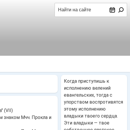
Поиск
Когда приступишь к
исполнению велений
евангельских, тогда с
упорством воспротивятся
этому исполнению
 (VII)
владыки твоего сердца.
Мчч. Прокла и
Эти владыки — твое
собственное плотское