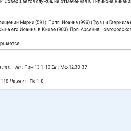
рещении Марии (591). Прпп. Иоанна (998) (Груз.) и Гавриила (
сына его Иоанна, в Киеве (983). Прп. Арсения Новгородског
ершается.
 лит.: -
Ап.:
Рим.13:1-10
Ев.:
Мф.12:30-37
.118
На веч.: -
Пс.1-8