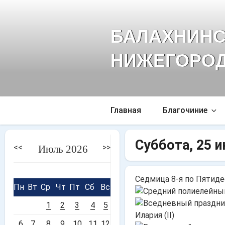
Перейти
к
БАЛАХНИНС
содержимому
НИЖЕГОРОД
Главная
Благочиние
Суббота, 25 и
<<
>>
Июль 2026
Седмица 8-я по Пятид
Пн
Вт
Ср
Чт
Пт
Сб
Вс
1
2
3
4
5
Илария (II)
6
7
8
9
10
11
12