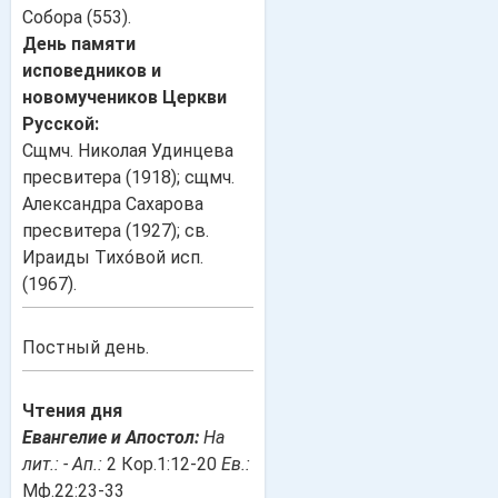
Собора (553).
День памяти
исповедников и
новомучеников Церкви
Русской:
Сщмч. Николая Удинцева
пресвитера (1918); сщмч.
Александра Сахарова
пресвитера (1927); св.
Ираиды Тихо́вой исп.
(1967).
Постный день.
Чтения дня
Евангелие и Апостол:
На
лит.: -
Ап.:
2 Кор.1:12-20
Ев.:
Мф.22:23-33