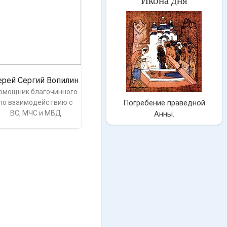
Икона дня
ерей Сергий Вопилин
омощник благочинного
по взаимодействию с
Погребение праведной
ВС, МЧС и МВД
Анны.