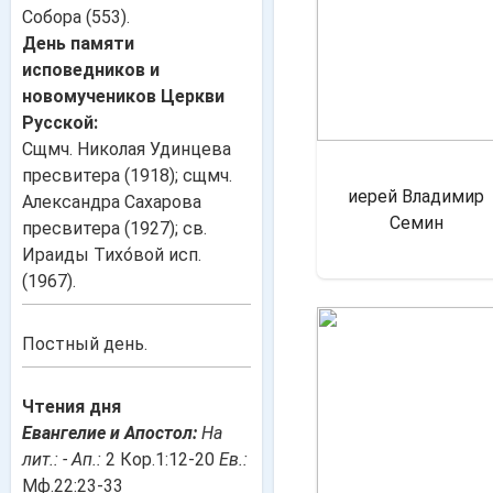
Собора (553).
День памяти
исповедников и
новомучеников Церкви
Русской:
Сщмч. Николая Удинцева
пресвитера (1918); сщмч.
иерей Владимир
Александра Сахарова
Семин
пресвитера (1927); св.
Ираиды Тихо́вой исп.
(1967).
Постный день.
Чтения дня
Евангелие и Апостол:
На
лит.: -
Ап.:
2 Кор.1:12-20
Ев.:
Мф.22:23-33