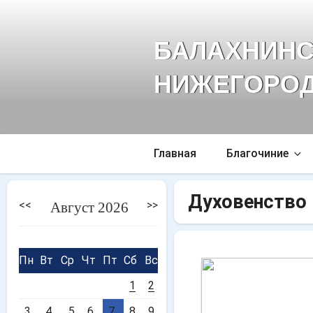
Перейти
к
БАЛАХНИНС
содержимому
НИЖЕГОРОД
Главная
Благочиние
Духовенство
<<
>>
Август 2026
Пн
Вт
Ср
Чт
Пт
Сб
Вс
1
2
3
4
5
6
7
8
9