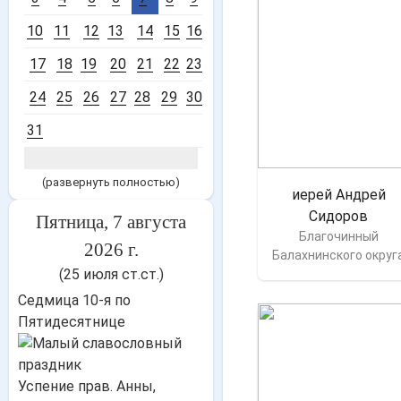
10
11
12
13
14
15
16
17
18
19
20
21
22
23
24
25
26
27
28
29
30
31
(развернуть полностью)
иерей Андрей
Сидоров
Пятница, 7 августа
Благочинный
2026 г.
Балахнинского округ
(25 июля ст.ст.)
Седмица 10-я по
Пятидесятнице
Успение прав. Анны,