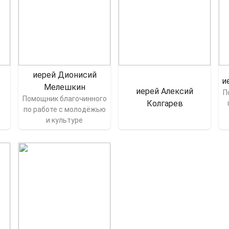
иерей Дионисий
и
Мелешкин
иерей Алексий
П
Помощник благочинного
Колгарев
по работе с молодёжью
и культуре