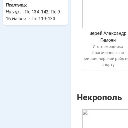
Псалтирь:
На утр.: -
Пс.134-142; Пс.9-
16
На веч.: -
Пс.119-133
иерей Александр
Гимоян
И. о. помощника
благочинного по
миссионерской работе
спорту
Некрополь