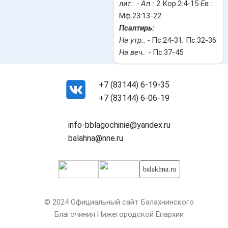
лит.: -
Ап.:
2 Кор.2:4-15
Ев.:
Мф.23:13-22
Псалтирь:
На утр.: -
Пс.24-31; Пс.32-36
На веч.: -
Пс.37-45
+7 (83144) 6-19-35
+7 (83144) 6-06-19
info-bblagochinie@yandex.ru
balahna@nne.ru
balakhna.ru
© 2024 Официальный сайт Балахнинского
Благочиния Нижегородской Епархии