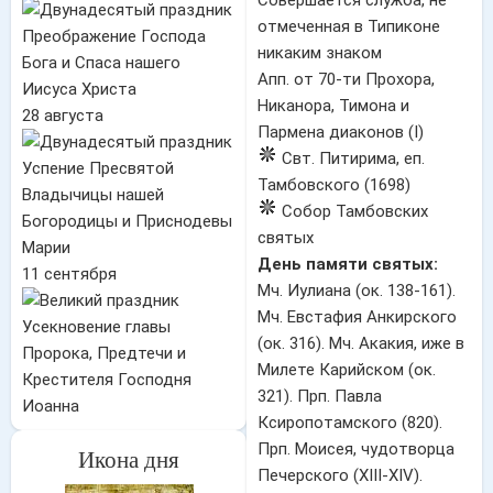
Преображение Господа
Бога и Спаса нашего
Апп. от 70-ти Прохора,
Иисуса Христа
Никанора, Тимона и
28 августа
Пармена диаконов (I)
Свт. Питирима, еп.
Успение Пресвятой
Тамбовского (1698)
Владычицы нашей
Собор Тамбовских
Богородицы и Приснодевы
святых
Марии
День памяти святых:
11 сентября
Мч. Иулиана (ок. 138-161).
Мч. Евстафия Анкирского
Усекновение главы
(ок. 316). Мч. Акакия, иже в
Пророка, Предтечи и
Милете Карийском (ок.
Крестителя Господня
321). Прп. Павла
Иоанна
Ксиропотамского (820).
Прп. Моисея, чудотворца
Икона дня
Печерского (XIII-XIV).