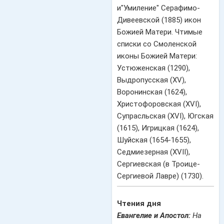
и"Умиление" Серафимо-
Дивеевской (1885) икон
Божией Матери. Чтимые
списки со Смоленской
иконы Божией Матери:
Устюженская (1290),
Выдропусская (XV),
Воронинская (1624),
Христофоровская (XVI),
Супрасльская (XVI), Югская
(1615), Игрицкая (1624),
Шуйская (1654-1655),
Седмиезерная (XVII),
Сергиевская (в Троице-
Сергиевой Лавре) (1730).
Чтения дня
Евангелие и Апостол:
На