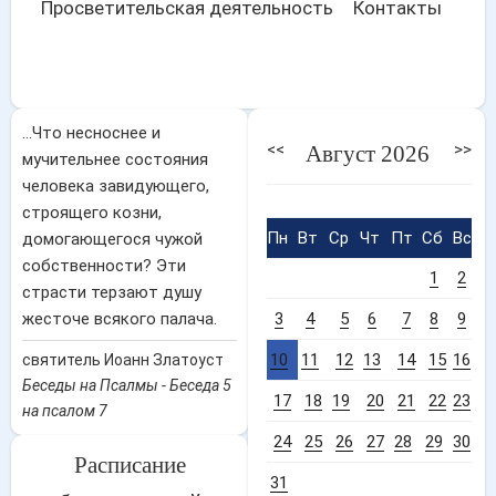
Просветительская деятельность
Контакты
...Что несноснее и
<<
>>
Август 2026
мучительнее состояния
человека завидующего,
строящего козни,
Пн
Вт
Ср
Чт
Пт
Сб
Вс
домогающегося чужой
собственности? Эти
1
2
страсти терзают душу
жесточе всякого палача.
3
4
5
6
7
8
9
10
11
12
13
14
15
16
святитель Иоанн Златоуст
Беседы на Псалмы - Беседа 5
17
18
19
20
21
22
23
на псалом 7
24
25
26
27
28
29
30
Расписание
31