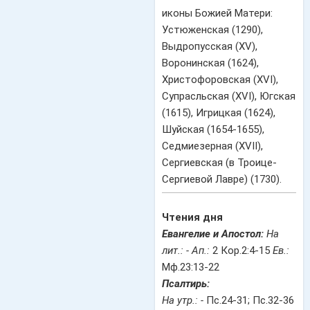
иконы Божией Матери:
Устюженская (1290),
Выдропусская (XV),
Воронинская (1624),
Христофоровская (XVI),
Супрасльская (XVI), Югская
(1615), Игрицкая (1624),
Шуйская (1654-1655),
Седмиезерная (XVII),
Сергиевская (в Троице-
Сергиевой Лавре) (1730).
Чтения дня
Евангелие и Апостол:
На
лит.: -
Ап.:
2 Кор.2:4-15
Ев.:
Мф.23:13-22
Псалтирь:
На утр.: -
Пс.24-31; Пс.32-36