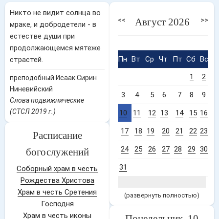
Никто не видит солнца во
<<
>>
Август 2026
мраке, и добродетели - в
естестве души при
продолжающемся мятеже
Пн
Вт
Ср
Чт
Пт
Сб
Вс
страстей.
1
2
преподобный Исаак Сирин
Ниневийский
3
4
5
6
7
8
9
Слова подвижнические
(СТСЛ 2019 г.)
10
11
12
13
14
15
16
17
18
19
20
21
22
23
Расписание
24
25
26
27
28
29
30
богослужений
31
Соборный храм в честь
Рождества Христова
Храм в честь Сретения
(развернуть полностью)
Господня
Храм в честь иконы
Понедельник, 10