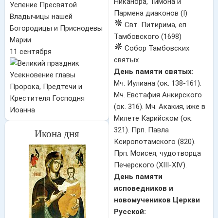
Никанора, Тимона и
Успение Пресвятой
Пармена диаконов (I)
Владычицы нашей
Свт. Питирима, еп.
Богородицы и Приснодевы
Тамбовского (1698)
Марии
Собор Тамбовских
11 сентября
святых
День памяти святых:
Усекновение главы
Мч. Иулиана (ок. 138-161).
Пророка, Предтечи и
Мч. Евстафия Анкирского
Крестителя Господня
(ок. 316). Мч. Акакия, иже в
Иоанна
Милете Карийском (ок.
321). Прп. Павла
Икона дня
Ксиропотамского (820).
Прп. Моисея, чудотворца
Печерского (XIII-XIV).
День памяти
исповедников и
новомучеников Церкви
Русской: