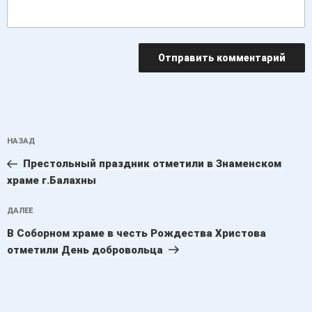
Навигация
Предыдущая
НАЗАД
по
запись:
записям
Престольный праздник отметили в Знаменском
храме г.Балахны
Следующая
ДАЛЕЕ
запись
В Соборном храме в честь Рождества Христова
отметили День добровольца