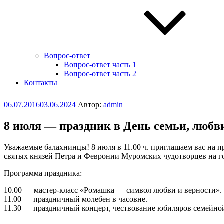
Вопрос-ответ
Вопрос-ответ часть 1
Вопрос-ответ часть 2
Контакты
Опубликовано
06.07.2016
03.06.2024
Автор:
admin
8 июля — праздник в День семьи, любв
Уважаемые балахнинцы! 8 июля в 11.00 ч. приглашаем вас на п
святых князей Петра и Февронии Муромских чудотворцев на г
Программа праздника:
10.00 — мастер-класс «Ромашка — символ любви и верности».
11.00 — праздничный молебен в часовне.
11.30 — праздничный концерт, чествование юбиляров семейно