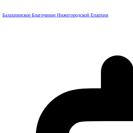
Перейти
к
Балахнинское Благочиние Нижегородской Епархии
содержимому