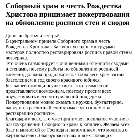
Соборный храм в честь Рождества
Христова принимает пожертвования
на обновление росписи стен и сводов
Дорогие братья и сестры!
В центральном приделе Соборного храма в честь
Рождества Христова г.Балахны усердными трудами
мастеров полностью реставрирована роспись правой стены
четверика.
Это очень гармонирует с очищенными от копоти сводами
и стенами, поэтому работы по обновлению росписей,
кончено, должны продолжаться, чтобы весь храм засиял
благолепием в год своего красивого юбилея.
Без вашей помощи осуществить этот замысел не
представляется возможным, поэтому просим всех
поучаствовать в его материальной поддержке.
Пожертвование можно оказать в кружки, бухгалтерию,
лавку и на расчетный счет храма с указанием «на
реставрацию росписи».
Благодарим всех, кто уже принимает посильное участие в
благоукрашении Соборного храма к юбилею. Желаем всех
благ и милостей от Господа и напоминаем, что молитва о
жертвователях, благоукрасителях и всех любящих