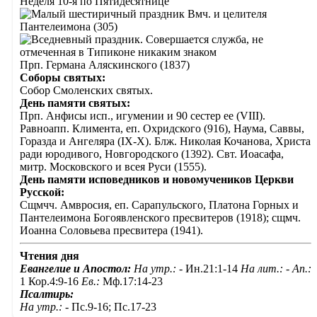
Неделя 10-я по Пятидесятнице
Вмч. и целителя
Пантелеимона (305)
Прп. Германа Аляскинского (1837)
Соборы святых:
Собор Смоленских святых.
День памяти святых:
Прп. Анфисы исп., игумении и 90 сестер ее (VIII).
Равноапп. Климента, еп. Охридского (916), Наума, Саввы,
Горазда и Ангеляра (IX-X). Блж. Николая Кочанова, Христа
ради юродивого, Новгородского (1392). Свт. Иоасафа,
митр. Московского и всея Руси (1555).
День памяти исповедников и новомучеников Церкви
Русской:
Сщмчч. Амвросия, еп. Сарапульского, Платона Горных и
Пантелеимона Богоявленского пресвитеров (1918); сщмч.
Иоанна Соловьева пресвитера (1941).
Чтения дня
Евангелие и Апостол:
На утр.: -
Ин.21:1-14
На лит.: -
Ап.:
1 Кор.4:9-16
Ев.:
Мф.17:14-23
Псалтирь:
На утр.: -
Пс.9-16; Пс.17-23