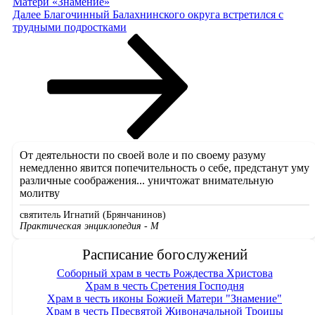
Матери «Знамение»
Следующая
Далее
Благочинный Балахнинского округа встретился с
запись
трудными подростками
От деятельности по своей воле и по своему разуму
немедленно явится попечительность о себе, предстанут уму
различные соображения... уничтожат внимательную
молитву
святитель Игнатий (Брянчанинов)
Практическая энциклопедия - М
Расписание богослужений
Соборный храм в честь Рождества Христова
Храм в честь Сретения Господня
Храм в честь иконы Божией Матери "Знамение"
Храм в честь Пресвятой Живоначальной Троицы