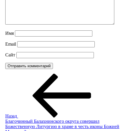
Имя
Email
Сайт
Навигация
Предыдущая
запись:
по
записям
Назад
Благочинный Балахнинского округа совершил
Божественную Литургию в храме в честь иконы Божией