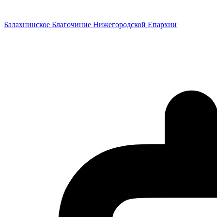
Перейти
к
Балахнинское Благочиние Нижегородской Епархии
содержимому