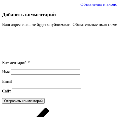
Объявления и анон
Добавить комментарий
Ваш адрес email не будет опубликован.
Обязательные поля пом
Комментарий
*
Имя
Email
Сайт
Навигация
Предыдущая
запись: