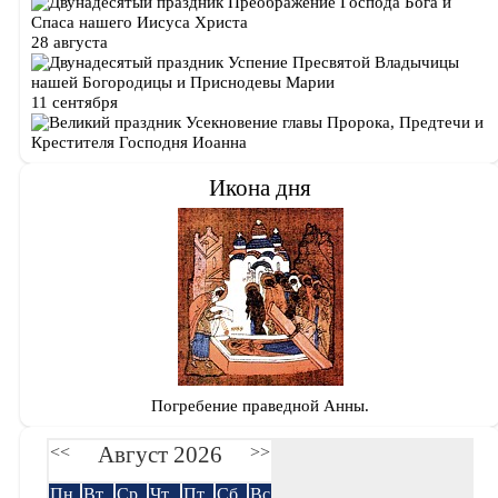
Преображение Господа Бога и
Спаса нашего Иисуса Христа
28 августа
Успение Пресвятой Владычицы
нашей Богородицы и Приснодевы Марии
11 сентября
Усекновение главы Пророка, Предтечи и
Крестителя Господня Иоанна
Икона дня
Погребение праведной Анны.
Август 2026
<<
>>
Пн
Вт
Ср
Чт
Пт
Сб
Вс