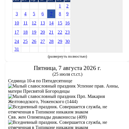
1
2
3
4
5
6
7
8
9
10
11
12
13
14
15
16
17
18
19
20
21
22
23
24
25
26
27
28
29
30
31
(развернуть полностью)
Пятница, 7 августа 2026 г.
(25 июля ст.ст.)
Седмица 10-я по Пятидесятнице
Успение прав. Анны,
матери Пресвятой Богородицы
Прп. Макария
Желтоводского, Унженского (1444)
Свв. жен Олимпиады диакониссы (409)