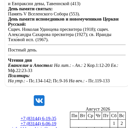
и Евпраксии девы, Тавеннской (413)
День памяти святых:
Память V Вселенского Собора (553).
День памяти исповедников и новомучеников Церкви
Русской:
Сщмч. Николая Удинцева пресвитера (1918); сщмч.
Александра Сахарова пресвитера (1927); св. Ираиды
Тихо́вой исп. (1967).
Постный день.
Чтения дня
Евангелие и Апостол:
На лит.: -
Ап.:
2 Кор.1:12-20
Ев.:
Мф.22:23-33
Псалтирь:
На утр.: -
Пс.134-142; Пс.9-16
На веч.: -
Пс.119-133
Август 2026
Пн
Вт
Ср
Чт
Пт
Сб
Вс
+7 (83144) 6-19-35
1
2
+7 (83144) 6-06-19