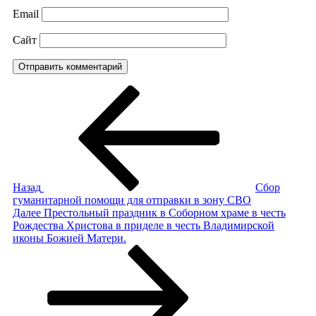
Email
Сайт
Навигация
Предыдущая
запись:
по
записям
Назад
Сбор
гуманитарной помощи для отправки в зону СВО
Следующая
Далее
Престольный праздник в Соборном храме в честь
запись
Рождества Христова в приделе в честь Владимирской
иконы Божией Матери.