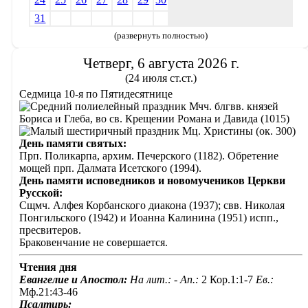
31
(развернуть полностью)
Четверг, 6 августа 2026 г.
(24 июля ст.ст.)
Седмица 10-я по Пятидесятнице
Мчч. блгвв. князей
Бориса и Глеба, во св. Крещении Романа и Давида (1015)
Мц. Христины (ок. 300)
День памяти святых:
Прп. Поликарпа, архим. Печерского (1182). Обретение
мощей прп. Далмата Исетского (1994).
День памяти исповедников и новомучеников Церкви
Русской:
Сщмч. Алфея Корбанского диакона (1937); свв. Николая
Понгильского (1942) и Иоанна Калинина (1951) испп.,
пресвитеров.
Браковенчание не совершается.
Чтения дня
Евангелие и Апостол:
На лит.: -
Ап.:
2 Кор.1:1-7
Ев.:
Мф.21:43-46
Псалтирь: