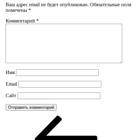
Ваш адрес email не будет опубликован.
Обязательные поля
помечены
*
Комментарий
*
Имя
Email
Сайт
Навигация
Предыдущая
запись:
по
записям