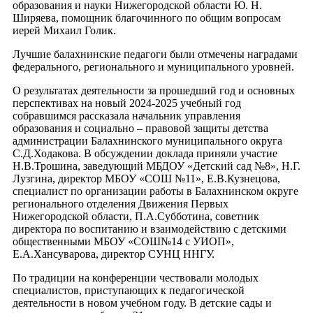
образования и науки Нижегородской области Ю. Н.
Ширяева, помощник благочинного по общим вопросам
иерей Михаил Голик.
Лучшие балахнинские педагоги были отмечены наградами
федерального, регионального и муниципального уровней.
О результатах деятельности за прошедший год и основных
перспективах на новый 2024-2025 учебный год
собравшимся рассказала начальник управления
образования и социально – правовой защиты детства
администрации Балахнинского муниципального округа
С.Д.Ходакова. В обсуждении доклада приняли участие
Н.В.Трошина, заведующий МБДОУ «Детский сад №8», Н.Г.
Лузгина, директор МБОУ «СОШ №11», Е.В.Кузнецова,
специалист по организации работы в Балахнинском округе
регионального отделения Движения Первых
Нижегородской области, П.А.Субботина, советник
директора по воспитанию и взаимодействию с детскими
общественными МБОУ «СОШ№14 с УИОП»,
Е.А.Хансуварова, директор СУНЦ ННГУ.
По традиции на конференции чествовали молодых
специалистов, приступающих к педагогической
деятельности в новом учебном году. В детские сады и