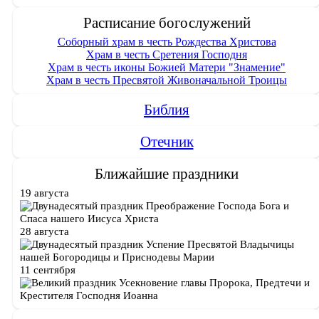
Расписание богослужений
Соборный храм в честь Рождества Христова
Храм в честь Сретения Господня
Храм в честь иконы Божией Матери "Знамение"
Храм в честь Пресвятой Живоначальной Троицы
Библия
Отечник
Ближайшие праздники
19 августа
Преображение Господа Бога и
Спаса нашего Иисуса Христа
28 августа
Успение Пресвятой Владычицы
нашей Богородицы и Приснодевы Марии
11 сентября
Усекновение главы Пророка, Предтечи и
Крестителя Господня Иоанна