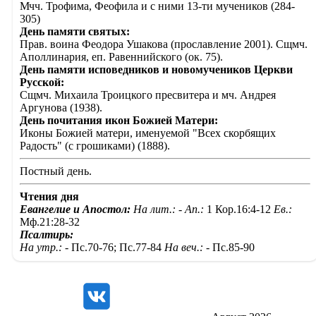
Мчч. Трофима, Феофила и с ними 13-ти мучеников (284-
305)
День памяти святых:
Прав. воина Феодора Ушакова (прославление 2001). Сщмч.
Аполлинария, еп. Равеннийского (ок. 75).
День памяти исповедников и новомучеников Церкви
Русской:
Сщмч. Михаила Троицкого пресвитера и мч. Андрея
Аргунова (1938).
День почитания икон Божией Матери:
Иконы Божией матери, именуемой "Всех скорбящих
Радость" (с грошиками) (1888).
Постный день.
Чтения дня
Евангелие и Апостол:
На лит.: -
Ап.:
1 Кор.16:4-12
Ев.:
Мф.21:28-32
Псалтирь:
На утр.: -
Пс.70-76; Пс.77-84
На веч.: -
Пс.85-90