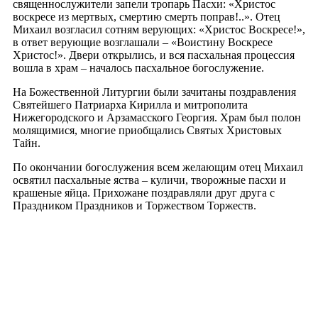
священнослужители запели тропарь Пасхи: «Христос
воскресе из мертвых, смертию смерть поправ!..». Отец
Михаил возгласил сотням верующих: «Христос Воскресе!»,
в ответ верующие возглашали – «Воистину Воскресе
Христос!». Двери открылись, и вся пасхальная процессия
вошла в храм – началось пасхальное богослужение.
На Божественной Литургии были зачитаны поздравления
Святейшего Патриарха Кирилла и митрополита
Нижегородского и Арзамасского Георгия. Храм был полон
молящимися, многие приобщались Святых Христовых
Тайн.
По окончании богослужения всем желающим отец Михаил
освятил пасхальные яства – куличи, творожные пасхи и
крашеные яйца. Прихожане поздравляли друг друга с
Праздником Праздников и Торжеством Торжеств.