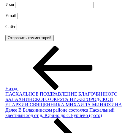
Имя
Email
Сайт
Навигация
Предыдущая
запись:
по
записям
Назад
ПАСХАЛЬНОЕ ПОЗДРАВЛЕНИЕ БЛАГОЧИННОГО
БАЛАХНИНСКОГО ОКРУГА НИЖЕГОРОДСКОЙ
ЕПАРХИИ СВЯЩЕННИКА МИХАИЛА МИНЮХИНА
Следующая
Далее
В Балахнинском районе состоялся Пасхальный
запись
крестный ход от д. Юрино до с. Бурцево (фото)