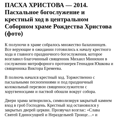
ПАСХА ХРИСТОВА — 2014.
Пасхальное богослужение и
крестный ход в центральном
Соборном храме Рождества Христова
(фото)
К полуночи в храме собралось множество балахнинцев.
Все верующие в ожидании готовились к началу крестного
хода и главного праздничного богослужения, которое
возглавил благочинный священник Михаил Минюхин в
сослужении митрофорного протоиерея Геннадия Юшкова и
священника Виктора Еремеева.
В полночь начался крестный ход. Торжественно с
пасхальными песнопениями и под праздничный
колокольный перезвон священнослужители с
хоругвеносцами и паствой обошли вокруг собора.
Двери храма затворились, символизируя закрытый камнем
вход в гроб Господень. Крестный ход остановился у
закрытых дверей церкви. Прозвучал возглас: «Слава
Святей Единосущней и Нераздельней Троице…» и