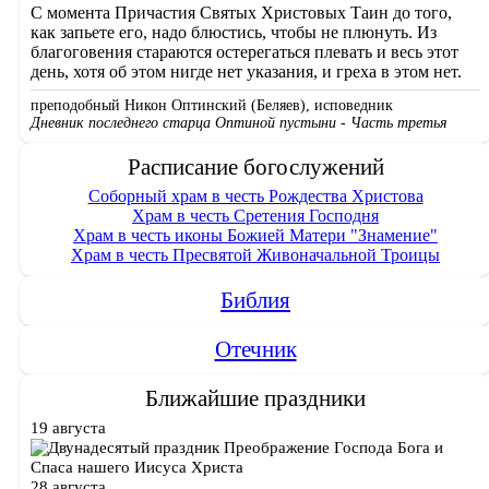
С момента Причастия Святых Христовых Таин до того,
как запьете его, надо блюстись, чтобы не плюнуть. Из
благоговения стараются остерегаться плевать и весь этот
день, хотя об этом нигде нет указания, и греха в этом нет.
преподобный Никон Оптинский (Беляев), исповедник
Дневник последнего старца Оптиной пустыни - Часть третья
Расписание богослужений
Соборный храм в честь Рождества Христова
Храм в честь Сретения Господня
Храм в честь иконы Божией Матери "Знамение"
Храм в честь Пресвятой Живоначальной Троицы
Библия
Отечник
Ближайшие праздники
19 августа
Преображение Господа Бога и
Спаса нашего Иисуса Христа
28 августа