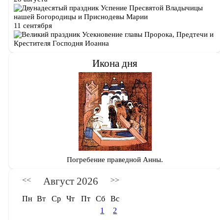
Успение Пресвятой Владычицы
нашей Богородицы и Приснодевы Марии
11 сентября
Усекновение главы Пророка, Предтечи и
Крестителя Господня Иоанна
Икона дня
Погребение праведной Анны.
Август 2026
<<
>>
Пн
Вт
Ср
Чт
Пт
Сб
Вс
1
2