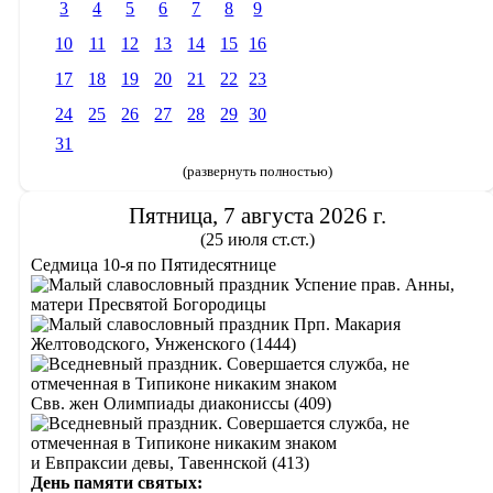
3
4
5
6
7
8
9
10
11
12
13
14
15
16
17
18
19
20
21
22
23
24
25
26
27
28
29
30
31
(развернуть полностью)
Пятница, 7 августа 2026 г.
(25 июля ст.ст.)
Седмица 10-я по Пятидесятнице
Успение прав. Анны,
матери Пресвятой Богородицы
Прп. Макария
Желтоводского, Унженского (1444)
Свв. жен Олимпиады диакониссы (409)
и Евпраксии девы, Тавеннской (413)
День памяти святых: