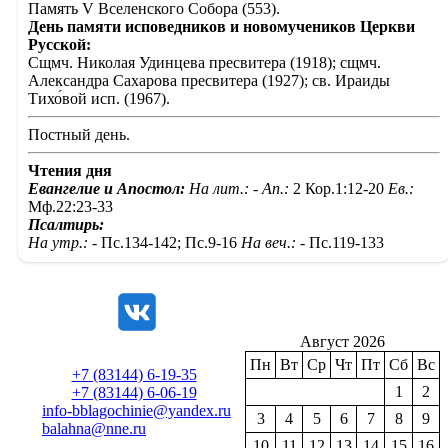
Память V Вселенского Собора (553).
День памяти исповедников и новомучеников Церкви
Русской:
Сщмч. Николая Удинцева пресвитера (1918); сщмч.
Александра Сахарова пресвитера (1927); св. Ираиды
Тихо́вой исп. (1967).
Постный день.
Чтения дня
Евангелие и Апостол:
На лит.: -
Ап.:
2 Кор.1:12-20
Ев.:
Мф.22:23-33
Псалтирь:
На утр.: -
Пс.134-142; Пс.9-16
На веч.: -
Пс.119-133
Август 2026
Пн
Вт
Ср
Чт
Пт
Сб
Вс
+7 (83144) 6-19-35
1
2
+7 (83144) 6-06-19
info-bblagochinie@yandex.ru
3
4
5
6
7
8
9
balahna@nne.ru
10
11
12
13
14
15
16