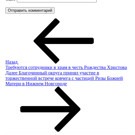
Навигация
Предыдущая
запись:
по
записям
Назад
Требуются сотрудники в храм в честь Рождества Христова
Следующая
Далее
Благочинный округа принял участие в
запись
торжественной встрече ковчега с частицей Ризы Божией
Матери в Нижнем Новгороде