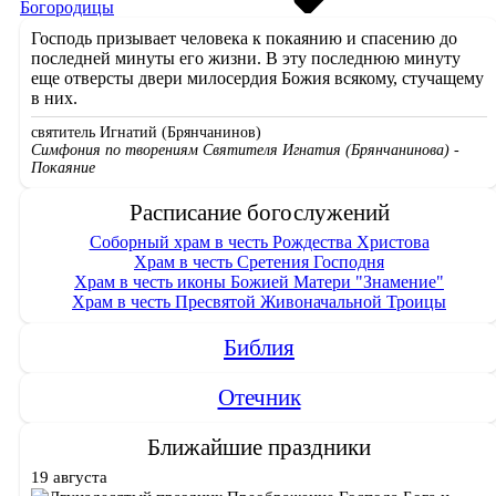
Богородицы
Господь призывает человека к покаянию и спасению до
последней минуты его жизни. В эту последнюю минуту
еще отверсты двери милосердия Божия всякому, стучащему
в них.
святитель Игнатий (Брянчанинов)
Симфония по творениям Святителя Игнатия (Брянчанинова) -
Покаяние
Расписание богослужений
Соборный храм в честь Рождества Христова
Храм в честь Сретения Господня
Храм в честь иконы Божией Матери "Знамение"
Храм в честь Пресвятой Живоначальной Троицы
Библия
Отечник
Ближайшие праздники
19 августа