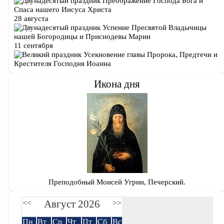
Преображение Господа Бога и
Спаса нашего Иисуса Христа
28 августа
Успение Пресвятой Владычицы
нашей Богородицы и Приснодевы Марии
11 сентября
Усекновение главы Пророка, Предтечи и
Крестителя Господня Иоанна
Икона дня
Преподобный Моисей Угрин, Печерский.
Август 2026
<<
>>
Пн
Вт
Ср
Чт
Пт
Сб
Вс