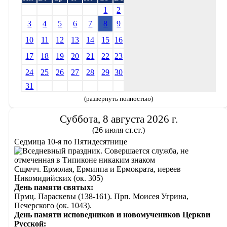
1
2
3
4
5
6
7
8
9
10
11
12
13
14
15
16
17
18
19
20
21
22
23
24
25
26
27
28
29
30
31
(развернуть полностью)
Суббота, 8 августа 2026 г.
(26 июля ст.ст.)
Седмица 10-я по Пятидесятнице
Сщмчч. Ермолая, Ермиппа и Ермократа, иереев
Никомидийских (ок. 305)
День памяти святых:
Прмц. Параскевы (138-161). Прп. Моисея Угрина,
Печерского (ок. 1043).
День памяти исповедников и новомучеников Церкви
Русской: