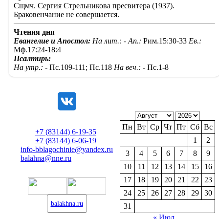
Сщмч. Сергия Стрельникова пресвитера (1937).
Браковенчание не совершается.
Чтения дня
Евангелие и Апостол:
На лит.: -
Ап.:
Рим.15:30-33
Ев.:
Мф.17:24-18:4
Псалтирь:
На утр.: -
Пс.109-111; Пс.118
На веч.: -
Пс.1-8
Пн
Вт
Ср
Чт
Пт
Сб
Вс
+7 (83144) 6-19-35
1
2
+7 (83144) 6-06-19
info-bblagochinie@yandex.ru
3
4
5
6
7
8
9
balahna@nne.ru
10
11
12
13
14
15
16
17
18
19
20
21
22
23
24
25
26
27
28
29
30
balakhna.ru
31
« Июл