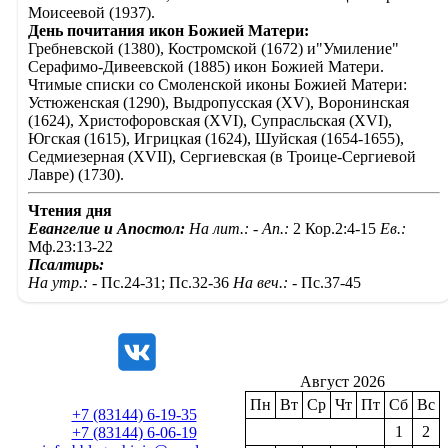
Моисеевой (1937).
День почитания икон Божией Матери:
Гребневской (1380), Костромской (1672) и"Умиление"
Серафимо-Дивеевской (1885) икон Божией Матери.
Чтимые списки со Смоленской иконы Божией Матери:
Устюженская (1290), Выдропусская (XV), Воронинская
(1624), Христофоровская (XVI), Супрасльская (XVI),
Югская (1615), Игрицкая (1624), Шуйская (1654-1655),
Седмиезерная (XVII), Сергиевская (в Троице-Сергиевой
Лавре) (1730).
Чтения дня
Евангелие и Апостол:
На лит.: -
Ап.:
2 Кор.2:4-15
Ев.:
Мф.23:13-22
Псалтирь:
На утр.: -
Пс.24-31; Пс.32-36
На веч.: -
Пс.37-45
Август 2026
Пн
Вт
Ср
Чт
Пт
Сб
Вс
+7 (83144) 6-19-35
1
2
+7 (83144) 6-06-19