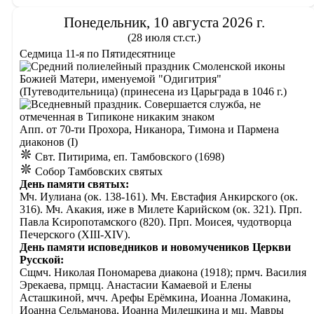
Понедельник, 10 августа 2026 г.
(28 июля ст.ст.)
Седмица 11-я по Пятидесятнице
Смоленской иконы
Божией Матери, именуемой "Одигитрия"
(Путеводительница) (принесена из Царьграда в 1046 г.)
Апп. от 70-ти Прохора, Никанора, Тимона и Пармена
диаконов (I)
Свт. Питирима, еп. Тамбовского (1698)
Собор Тамбовских святых
День памяти святых:
Мч. Иулиана (ок. 138-161). Мч. Евстафия Анкирского (ок.
316). Мч. Акакия, иже в Милете Карийском (ок. 321). Прп.
Павла Ксиропотамского (820). Прп. Моисея, чудотворца
Печерского (XIII-XIV).
День памяти исповедников и новомучеников Церкви
Русской:
Сщмч. Николая Пономарева диакона (1918); прмч. Василия
Эрекаева, прмцц. Анастасии Камаевой и Елены
Асташкиной, мчч. Арефы Ерёмкина, Иоанна Ломакина,
Иоанна Сельманова, Иоанна Милешкина и мц. Мавры