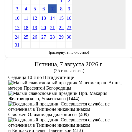
1
2
3
4
5
6
7
8
9
10
11
12
13
14
15
16
17
18
19
20
21
22
23
24
25
26
27
28
29
30
31
(развернуть полностью)
Пятница, 7 августа 2026 г.
(25 июля ст.ст.)
Седмица 10-я по Пятидесятнице
Успение прав. Анны,
матери Пресвятой Богородицы
Прп. Макария
Желтоводского, Унженского (1444)
Свв. жен Олимпиады диакониссы (409)
и Евпраксии девы, Тавеннской (413)