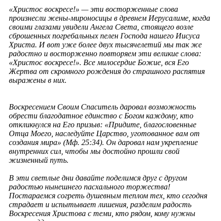
«Христос воскресе!» — эти восторженные слова
произнесли жены-мироносицы в древнем Иерусалиме, когда
своими глазами увидели Ангела Света, стоящего возле
сброшенных погребальных пелен Господа нашего Иисуса
Христа. И вот уже более двух тысячелетий мы так же
радостно и восторженно повторяем эти великие слова:
«Христос воскресе!». Все милосердие Божие, вся Его
Жертва от скромного рождения до страшного распятия
выражены в них.
Воскресением Своим Спаситель даровал возможность
обрести благодатное единство с Богом каждому, кто
откликнулся на Его призыв: «Придите, благословенные
Отца Моего, наследуйте Царство, уготованное вам от
создания мира» (Мф. 25:34). Он даровал нам укрепление
внутренних сил, чтобы мы достойно прошли свой
жизненный путь.
В эти светлые дни давайте поделимся друг с другом
радостью нынешнего пасхального торжества!
Постараемся согреть душевным теплом тех, кто сегодня
страдает и испытывает лишения, разделим радость
Воскресения Христова с теми, кто рядом, кому нужны