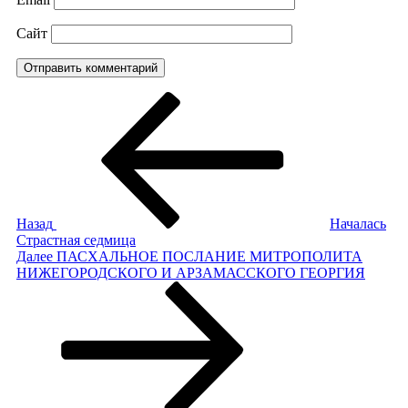
Сайт
Навигация
Предыдущая
запись:
по
записям
Назад
Началась
Страстная седмица
Следующая
Далее
ПАСХАЛЬНОЕ ПОСЛАНИЕ МИТРОПОЛИТА
запись
НИЖЕГОРОДСКОГО И АРЗАМАССКОГО ГЕОРГИЯ