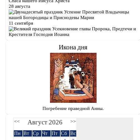
Спаса нашего Иисуса Христа
28 августа
Успение Пресвятой Владычицы
нашей Богородицы и Приснодевы Марии
11 сентября
Усекновение главы Пророка, Предтечи и
Крестителя Господня Иоанна
Икона дня
Погребение праведной Анны.
Август 2026
<<
>>
Пн
Вт
Ср
Чт
Пт
Сб
Вс