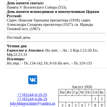
День памяти святых:
Память V Вселенского Собора (553).
День памяти исповедников и новомучеников Церкви
Русской:
Сщмч. Николая Удинцева пресвитера (1918); сщмч.
Александра Сахарова пресвитера (1927); св. Ираиды
Тихо́вой исп. (1967).
Постный день.
Чтения дня
Евангелие и Апостол:
На лит.: -
Ап.:
2 Кор.1:12-20
Ев.:
Мф.22:23-33
Псалтирь:
На утр.: -
Пс.134-142; Пс.9-16
На веч.: -
Пс.119-133
Август 2026
Пн
Вт
Ср
Чт
Пт
Сб
Вс
+7 (83144) 6-19-35
1
2
+7 (83144) 6-06-19
info-bblagochinie@yandex.ru
3
4
5
6
7
8
9