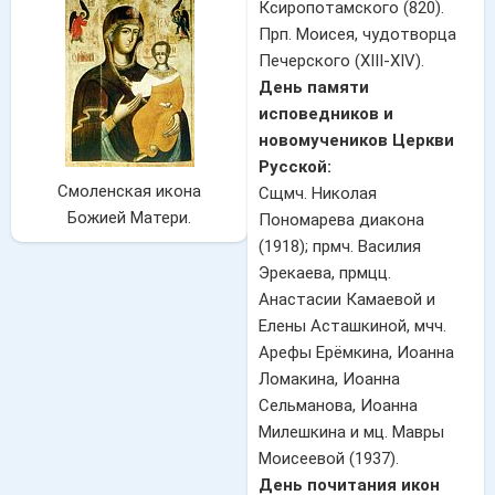
Ксиропотамского (820).
Прп. Моисея, чудотворца
Печерского (XIII-XIV).
День памяти
исповедников и
новомучеников Церкви
Русской:
Смоленская икона
Сщмч. Николая
Божией Матери.
Пономарева диакона
(1918); прмч. Василия
Эрекаева, прмцц.
Анастасии Камаевой и
Елены Асташкиной, мчч.
Арефы Ерёмкина, Иоанна
Ломакина, Иоанна
Сельманова, Иоанна
Милешкина и мц. Мавры
Моисеевой (1937).
День почитания икон