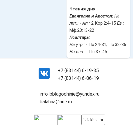
Чтения дня
Евангелие и Апостол:
На
лит.: -
Ап.:
2 Кор.2:4-15
Ев.:
Мф.23:13-22
Псалтирь:
На утр.: -
Пс.24-31; Пс.32-36
На веч.: -
Пс.37-45
+7 (83144) 6-19-35
+7 (83144) 6-06-19
info-bblagochinie@yandex.ru
balahna@nne.ru
balakhna.ru