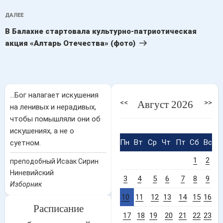
Следующая
ДАЛЕЕ
запись
В Балахне стартовала культурно-патриотическая
акция «Алтарь Отечества» (фото)
...Бог налагает искушения
<<
>>
Август 2026
на ленивых и нерадивых,
чтобы помышляли они об
искушениях, а не о
Пн
Вт
Ср
Чт
Пт
Сб
Вс
суетном.
1
2
преподобный Исаак Сирин
Ниневийский
3
4
5
6
7
8
9
Изборник
10
11
12
13
14
15
16
Расписание
17
18
19
20
21
22
23