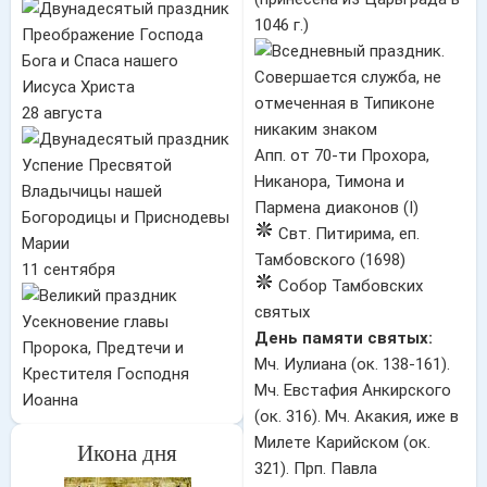
1046 г.)
Преображение Господа
Бога и Спаса нашего
Иисуса Христа
28 августа
Апп. от 70-ти Прохора,
Успение Пресвятой
Никанора, Тимона и
Владычицы нашей
Пармена диаконов (I)
Богородицы и Приснодевы
Свт. Питирима, еп.
Марии
Тамбовского (1698)
11 сентября
Собор Тамбовских
святых
Усекновение главы
День памяти святых:
Пророка, Предтечи и
Мч. Иулиана (ок. 138-161).
Крестителя Господня
Мч. Евстафия Анкирского
Иоанна
(ок. 316). Мч. Акакия, иже в
Милете Карийском (ок.
Икона дня
321). Прп. Павла