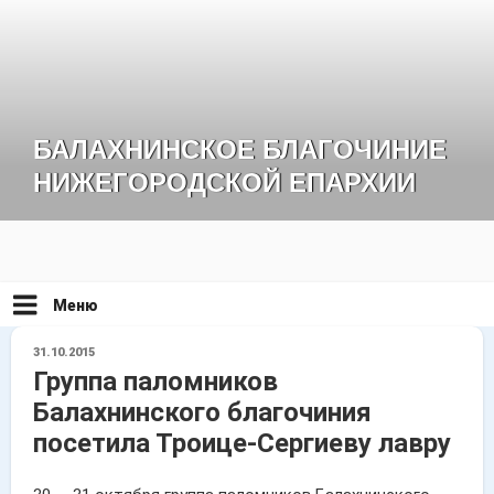
Перейти
к
содержимому
БАЛАХНИНСКОЕ БЛАГОЧИНИЕ
НИЖЕГОРОДСКОЙ ЕПАРХИИ
Меню
ОПУБЛИКОВАНО
31.10.2015
Группа паломников
Балахнинского благочиния
посетила Троице-Сергиеву лавру