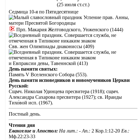
(25 июля ст.ст.)
Седмица 10-я по Пятидесятнице
Успение прав. Анны,
матери Пресвятой Богородицы
Прп. Макария Желтоводского, Унженского (1444)
Свв. жен Олимпиады диакониссы (409)
и Евпраксии девы, Тавеннской (413)
День памяти святых:
Память V Вселенского Собора (553).
День памяти исповедников и новомучеников Церкви
Русской:
Сщмч. Николая Удинцева пресвитера (1918); сщмч.
Александра Сахарова пресвитера (1927); св. Ираиды
Тихо́вой исп. (1967).
Постный день.
Чтения дня
Евангелие и Апостол:
На лит.: -
Ап.:
2 Кор.1:12-20
Ев.:
Мф.22:23-33