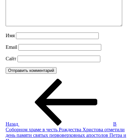
Имя
Email
Сайт
Навигация
Предыдущая
запись:
по
записям
Назад
В
Соборном храме в честь Рождества Христова отметили
день памяти святых первоверховных апостолов Петра и