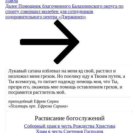
Павла
Следующая
Далее
Помощник благочинного Балахнинского округа по
запись
спорту совершил молебен для сотрудников
оздоровительного центра «Дзержинец»
Лукавый сатана изблевал на меня яд свой, растлил и
низложил меня грехом. Но поелику иду я Твоим путем, а
Ты всемогущ, то питает надежду немощь моя, что Ты,
презря его, окажешь мне помощь оставлением грехов, и
посрамится растлитель мой.
преподобный Ефрем Сирин
«Псалтирь прп. Ефрема Сирина»
Расписание богослужений
Соборный храм в честь Рождества Христова
Храм в честь Сретения Господня