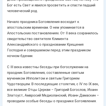
Бог есть Свет и явился просветить и спасти падший
человеческий род.
Начало праздника Богоявления восходит к
апостольским временам. О нем упоминается в
Апостольских постановлениях. От II века сохранилось
свидетельство святителя Климента
Александрийского о праздновании Крещения
Господня и совершаемом перед этим праздником
ночном бдении.
С III века известны беседы при богослужении на
праздник Богоявления, составленные святым
мучеником Ипполитом и святым Григорием
Чудотворцем. В последующие столетия, с IV по IX век,
все великие Отцы Церкви – Григорий Богослов, Иоанн
Златоуст, Амвросий Медиоланский, Иоанн Дамаскин –
проводили особые беседы о празднике Богоявления.