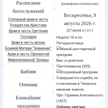
Расписание
(развернуть полностью)
богослужений
Воскресенье, 9
Соборный храм в честь
августа 2026 г.
Рождества Христова
(27 июля ст.ст.)
Храм в честь Сретения
Господня
Неделя 10-я по
Храм в честь иконы
Пятидесятнице
Божией Матери "Знамение"
Храм в честь Пресвятой
Живоначальной Троицы
Вмч. и целителя
Пантелеимона (305)
Библия
Отечник
Прп. Германа Аляскинского
Ближайшие
(1837)
праздники
Соборы святых: