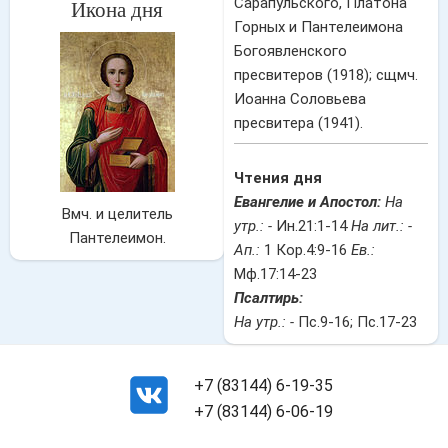
Сарапульского, Платона
Икона дня
Горных и Пантелеимона
Богоявленского
пресвитеров (1918); сщмч.
Иоанна Соловьева
пресвитера (1941).
Чтения дня
Евангелие и Апостол:
На
Вмч. и целитель
утр.: -
Ин.21:1-14
На лит.: -
Пантелеимон.
Ап.:
1 Кор.4:9-16
Ев.:
Мф.17:14-23
Псалтирь:
На утр.: -
Пс.9-16; Пс.17-23
+7 (83144) 6-19-35
+7 (83144) 6-06-19