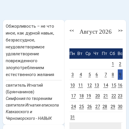
Обжорливость – не что
<<
>>
Август 2026
иное, как дурной навык,
безрассудное,
неудовлетворимое
Пн
Вт
Ср
Чт
Пт
Сб
Вс
удовлетворение
поврежденного
1
2
злоупотреблением
естественного желания
3
4
5
6
7
8
9
10
11
12
13
14
15
16
святитель Игнатий
(Брянчанинов)
17
18
19
20
21
22
23
Симфония по творениям
святителя Игнатия епископа
24
25
26
27
28
29
30
Кавказского и
31
Черноморского - НАВЫК