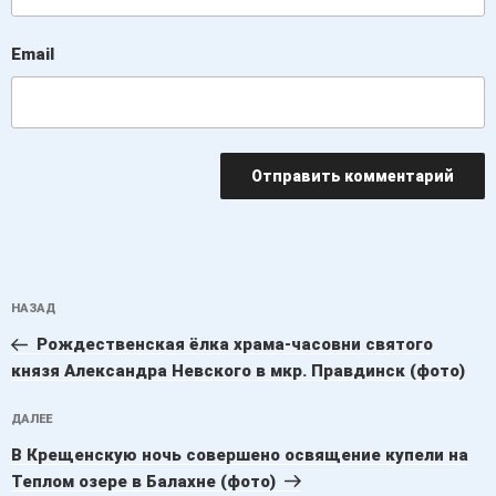
Email
Навигация
Предыдущая
НАЗАД
по
запись:
записям
Рождественская ёлка храма-часовни святого
князя Александра Невского в мкр. Правдинск (фото)
Следующая
ДАЛЕЕ
запись
В Крещенскую ночь совершено освящение купели на
Теплом озере в Балахне (фото)