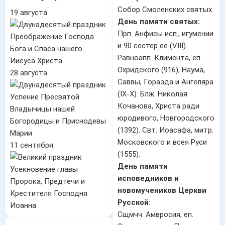
Собор Смоленских святых.
19 августа
День памяти святых:
Прп. Анфисы исп., игумении
Преображение Господа
и 90 сестер ее (VIII).
Бога и Спаса нашего
Равноапп. Климента, еп.
Иисуса Христа
Охридского (916), Наума,
28 августа
Саввы, Горазда и Ангеляра
(IX-X). Блж. Николая
Успение Пресвятой
Кочанова, Христа ради
Владычицы нашей
юродивого, Новгородского
Богородицы и Приснодевы
(1392). Свт. Иоасафа, митр.
Марии
Московского и всея Руси
11 сентября
(1555).
День памяти
Усекновение главы
исповедников и
Пророка, Предтечи и
новомучеников Церкви
Крестителя Господня
Русской:
Иоанна
Сщмчч. Амвросия, еп.