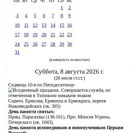
Пн
Вт
Ср
Чт
Пт
Сб
Вс
1
2
3
4
5
6
7
8
9
10
11
12
13
14
15
16
17
18
19
20
21
22
23
24
25
26
27
28
29
30
31
(развернуть полностью)
Суббота, 8 августа 2026 г.
(26 июля ст.ст.)
Седмица 10-я по Пятидесятнице
Сщмчч. Ермолая, Ермиппа и Ермократа, иереев
Никомидийских (ок. 305)
День памяти святых:
Прмц. Параскевы (138-161). Прп. Моисея Угрина,
Печерского (ок. 1043).
День памяти исповедников и новомучеников Церкви
Русской: