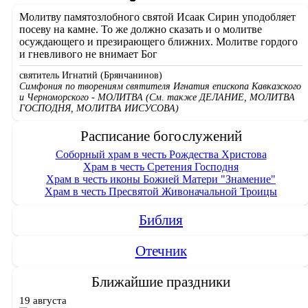
Молитву памятозлобного святой Исаак Сирин уподобляет
посеву на камне. То же должно сказать и о молитве
осуждающего и презирающего ближних. Молитве гордого
и гневливого не внимает Бог
святитель Игнатий (Брянчанинов)
Симфония по творениям святителя Игнатия епископа Кавказского
и Черноморского - МОЛИТВА (См. также ДЕЛАНИЕ, МОЛИТВА
ГОСПОДНЯ, МОЛИТВА ИИСУСОВА)
Расписание богослужений
Соборный храм в честь Рождества Христова
Храм в честь Сретения Господня
Храм в честь иконы Божией Матери "Знамение"
Храм в честь Пресвятой Живоначальной Троицы
Библия
Отечник
Ближайшие праздники
19 августа