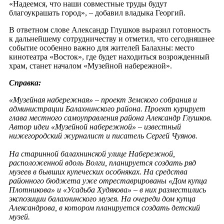
«Надеемся, что наши совместные труды будут
благоукрашать город», – добавил владыка Георгий.
В ответном слове Александр Глушков выразил готовность
к дальнейшему сотрудничеству и отметил, что сегодняшнее
событие особенно важно для жителей Балахны: место
кинотеатра «Восток», где будет находиться возрожденный
храм, станет началом «Музейной набережной».
Справка:
«Музейная набережная» – проект Земского собрания и
администрации Балахнинского района. Проект курирует
глава местного самоуправления района Александр Глушков.
Автор идеи «Музейной набережной» – известный
нижегородский журналист и писатель Сергей Чуянов.
На старинной балахнинской улице Набережной,
расположенной вдоль Волги, планируется создать ряд
музеев в бывших купеческих особняках. На средства
районного бюджета уже отреставрированы «Дом купца
Плотникова» и «Усадьба Худякова» – в них разместились
экспозиции балахнинского музея. На очереди дом купца
Александрова, в котором планируется создать детский
музей.