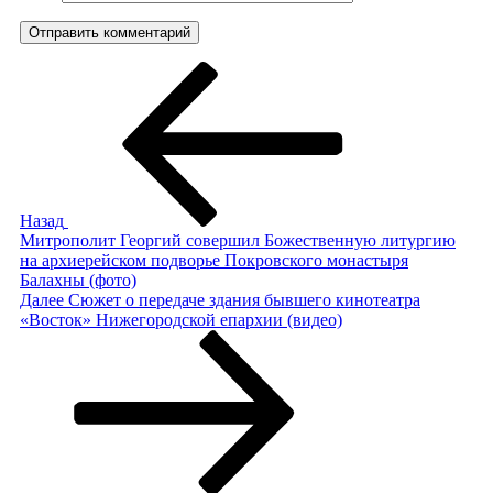
Навигация
Предыдущая
запись:
по
записям
Назад
Митрополит Георгий совершил Божественную литургию
на архиерейском подворье Покровского монастыря
Балахны (фото)
Следующая
Далее
Сюжет о передаче здания бывшего кинотеатра
запись
«Восток» Нижегородской епархии (видео)