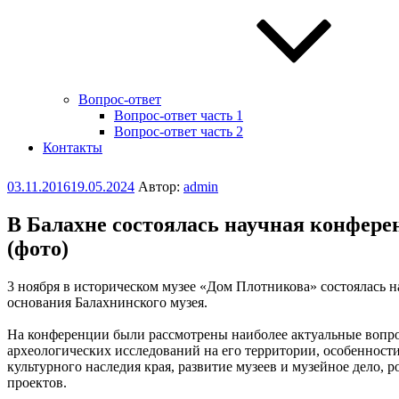
Вопрос-ответ
Вопрос-ответ часть 1
Вопрос-ответ часть 2
Контакты
Опубликовано
03.11.2016
19.05.2024
Автор:
admin
В Балахне состоялась научная конфере
(фото)
3 ноября в историческом музее «Дом Плотникова» состоялась 
основания Балахнинского музея.
На конференции были рассмотрены наиболее актуальные вопрос
археологических исследований на его территории, особенност
культурного наследия края, развитие музеев и музейное дело,
проектов.