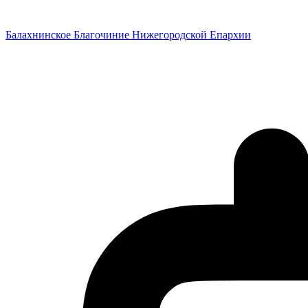
Перейти
к
Балахнинское Благочиние Нижегородской Епархии
содержимому