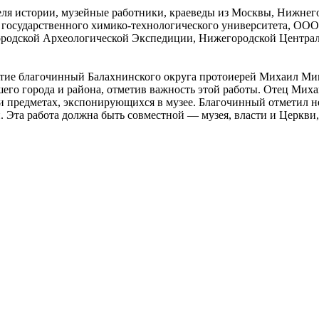
еля истории, музейные работники, краеведы из Москвы, Нижнего
о государственного химико-технологического университета, ОО
городской Археологической Экспедиции, Нижегородской Централ
стие благочинный Балахнинского округа протоиерей Михаил Ми
шего города и района, отметив важность этой работы. Отец Ми
и предметах, экспонирующихся в музее. Благочинный отметил не
 Эта работа должна быть совместной — музея, власти и Церкви