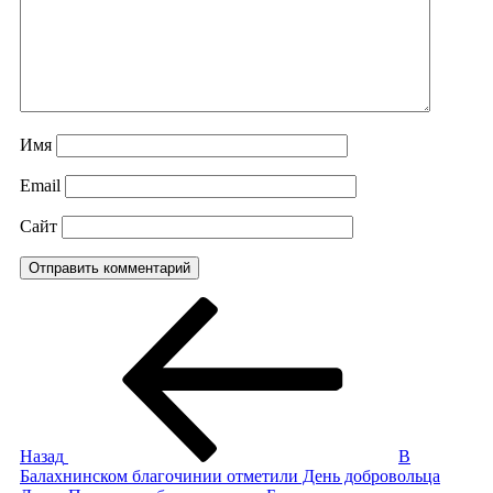
Имя
Email
Сайт
Навигация
Предыдущая
запись:
по
записям
Назад
В
Балахнинском благочинии отметили День добровольца