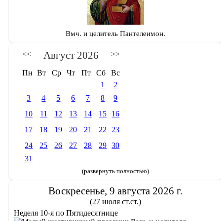
Вмч. и целитель Пантелеимон.
Август 2026
<<
>>
Пн
Вт
Ср
Чт
Пт
Сб
Вс
1
2
3
4
5
6
7
8
9
10
11
12
13
14
15
16
17
18
19
20
21
22
23
24
25
26
27
28
29
30
31
(развернуть полностью)
Воскресенье, 9 августа 2026 г.
(27 июля ст.ст.)
Неделя 10-я по Пятидесятнице