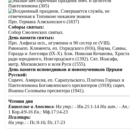
Вмч. и целителя
Пантелеимона (305)
Прп. Германа Аляскинского (1837)
Соборы святых:
Собор Смоленских святых.
День памяти святых:
Прп. Анфисы исп., игумении и 90 сестер ее (VIII).
Равноапп. Климента, еп. Охридского (916), Наума, Саввы,
Горазда и Ангеляра (IX-X). Блж. Николая Кочанова, Христа
ради юродивого, Новгородского (1392). Свт. Иоасафа,
митр. Московского и всея Руси (1555).
День памяти исповедников и новомучеников Церкви
Русской:
Сщмчч. Амвросия, еп. Сарапульского, Платона Горных и
Пантелеимона Богоявленского пресвитеров (1918); сщмч.
Иоанна Соловьева пресвитера (1941).
Чтения дня
Евангелие и Апостол:
На утр.: -
Ин.21:1-14
На лит.: -
Ап.:
1 Кор.4:9-16
Ев.:
Мф.17:14-23
Псалтирь:
На утр.: -
Пс.9-16; Пс.17-23