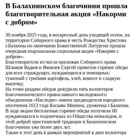
В Балахнинском благочинии прошла
благотворительная акция «Накорми
с добром»
30 ноября 2025 года, в воскресный день уходящей осени, на
территории Соборного храма в честь Рождества Христова
г.Балахны по окончании Божественной Литургии прошла
очередная епархиальная социальная акция «Накорми с
добром».
Благотворители из числа прихожан Соборного храма
Шлыков Вадим и Яковлев Сергей привезли горячие обеды
для всех страждущих, нуждающихся и немощных:
тушеный с грибами картофель, хлеб, компот и сладкую
выпечку.
На точке раздачи обедов дежурили пять волонтеров
благочиннического православного молодежного
объединения «Наследие» имени предводителя народного
ополчения 1612 года Косьмы Минина, уроженца г.Балахны.
В ходе акции бесплатные горячие обеды получили 60
нуждающихся и подопечных из Общества инвалидов, и
этой доброй христианской традиции в Балахнинском
благочинии уже более двух лет.
Также в этот день в рамках мероприятий к дню волонтера