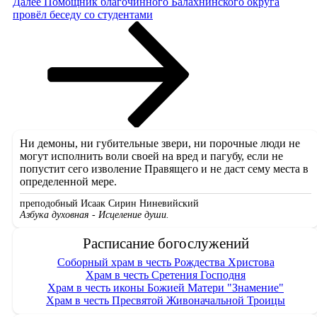
Следующая
Далее
Помощник благочинного Балахнинского округа
запись
провёл беседу со студентами
Ни демоны, ни губительные звери, ни порочные люди не
могут исполнить воли своей на вред и пагубу, если не
попустит сего изволение Правящего и не даст сему места в
определенной мере.
преподобный Исаак Сирин Ниневийский
Азбука духовная - Исцеление души.
Расписание богослужений
Соборный храм в честь Рождества Христова
Храм в честь Сретения Господня
Храм в честь иконы Божией Матери "Знамение"
Храм в честь Пресвятой Живоначальной Троицы