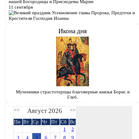
нашей Богородицы и Приснодевы Марии
11 сентября
Усекновение главы Пророка, Предтечи и
Крестителя Господня Иоанна
Икона дня
Мученники страстотерпцы благоверные князья Борис и
Глеб.
Август 2026
<<
>>
Пн
Вт
Ср
Чт
Пт
Сб
Вс
1
2
3
4
5
6
7
8
9