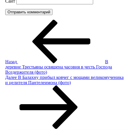
Сайт
Навигация
Предыдущая
запись:
по
записям
Назад
В
деревне Трестьяны освящена часовня в честь Господа
Вседержителя (фото)
Следующая
Далее
В Балахну прибыл ковчег с мощами великомученика
запись
и целителя Пантелеимона (фото)