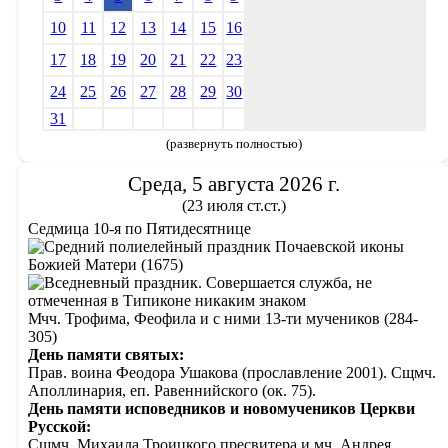
10
11
12
13
14
15
16
17
18
19
20
21
22
23
24
25
26
27
28
29
30
31
(развернуть полностью)
Среда, 5 августа 2026 г.
(23 июля ст.ст.)
Седмица 10-я по Пятидесятнице
Почаевской иконы
Божией Матери (1675)
Мчч. Трофима, Феофила и с ними 13-ти мучеников (284-
305)
День памяти святых:
Прав. воина Феодора Ушакова (прославление 2001). Сщмч.
Аполлинария, еп. Равеннийского (ок. 75).
День памяти исповедников и новомучеников Церкви
Русской:
Сщмч. Михаила Троицкого пресвитера и мч. Андрея