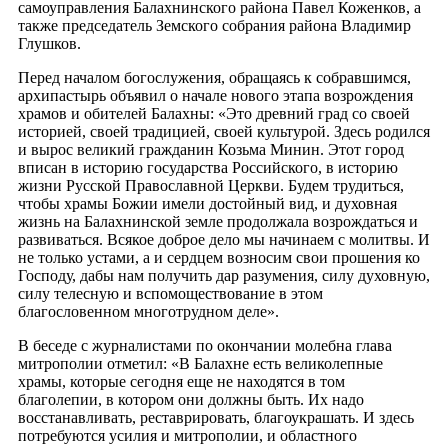
самоуправления Балахнинского района Павел Коженков, а
также председатель Земского собрания района Владимир
Глушков.
Перед началом богослужения, обращаясь к собравшимся,
архипастырь объявил о начале нового этапа возрождения
храмов и обителей Балахны: «Это древний град со своей
историей, своей традицией, своей культурой. Здесь родился
и вырос великий гражданин Козьма Минин. Этот город
вписан в историю государства Российского, в историю
жизни Русской Православной Церкви. Будем трудиться,
чтобы храмы Божии имели достойный вид, и духовная
жизнь на Балахнинской земле продолжала возрождаться и
развиваться. Всякое доброе дело мы начинаем с молитвы. И
не только устами, а и сердцем возносим свои прошения ко
Господу, дабы нам получить дар разумения, силу духовную,
силу телесную и вспомоществование в этом
благословенном многотрудном деле».
В беседе с журналистами по окончании молебна глава
митрополии отметил: «В Балахне есть великолепные
храмы, которые сегодня еще не находятся в том
благолепии, в котором они должны быть. Их надо
восстанавливать, реставрировать, благоукрашать. И здесь
потребуются усилия и митрополии, и областного