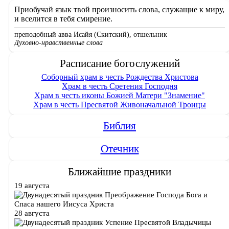
Приобучай язык твой произносить слова, служащие к миру,
и вселится в тебя смирение.
преподобный авва Исайя (Скитский), отшельник
Духовно-нравственные слова
Расписание богослужений
Соборный храм в честь Рождества Христова
Храм в честь Сретения Господня
Храм в честь иконы Божией Матери "Знамение"
Храм в честь Пресвятой Живоначальной Троицы
Библия
Отечник
Ближайшие праздники
19 августа
Преображение Господа Бога и
Спаса нашего Иисуса Христа
28 августа
Успение Пресвятой Владычицы