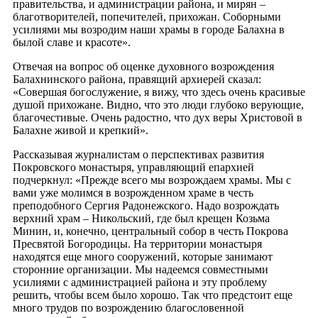
правительства, и администрации района, и мирян –
благотворителей, попечителей, прихожан. Соборными
усилиями мы возродим наши храмы в городе Балахна в
былой славе и красоте».
Отвечая на вопрос об оценке духовного возрождения
Балахнинского района, правящий архиерей сказал:
«Совершая богослужение, я вижу, что здесь очень красивые
душой прихожане. Видно, что это люди глубоко верующие,
благочестивые. Очень радостно, что дух веры Христовой в
Балахне живой и крепкий».
Рассказывая журналистам о перспективах развития
Покровского монастыря, управляющий епархией
подчеркнул: «Прежде всего мы возрождаем храмы. Мы с
вами уже молимся в возрожденном храме в честь
преподобного Сергия Радонежского. Надо возрождать
верхний храм – Никольский, где был крещен Козьма
Минин, и, конечно, центральный собор в честь Покрова
Пресвятой Богородицы. На территории монастыря
находятся еще много сооружений, которые занимают
сторонние организации. Мы надеемся совместными
усилиями с администрацией района и эту проблему
решить, чтобы всем было хорошо. Так что предстоит еще
много трудов по возрождению благословенной