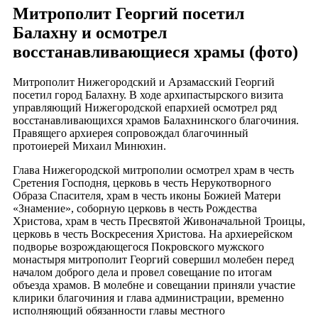
Митрополит Георгий посетил
Балахну и осмотрел
восстанавливающиеся храмы (фото)
Митрополит Нижегородский и Арзамасский Георгий
посетил город Балахну. В ходе архипастырского визита
управляющий Нижегородской епархией осмотрел ряд
восстанавливающихся храмов Балахнинского благочиния.
Правящего архиерея сопровождал благочинный
протоиерей Михаил Минюхин.
Глава Нижегородской митрополии осмотрел храм в честь
Сретения Господня, церковь в честь Нерукотворного
Образа Спасителя, храм в честь иконы Божией Матери
«Знамение», соборную церковь в честь Рождества
Христова, храм в честь Пресвятой Живоначальной Троицы,
церковь в честь Воскресения Христова. На архиерейском
подворье возрождающегося Покровского мужского
монастыря митрополит Георгий совершил молебен перед
началом доброго дела и провел совещание по итогам
объезда храмов. В молебне и совещании приняли участие
клирики благочиния и глава администрации, временно
исполняющий обязанности главы местного