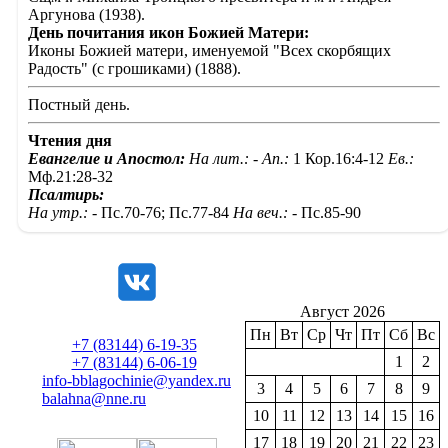
Аргунова (1938).
День почитания икон Божией Матери:
Иконы Божией матери, именуемой "Всех скорбящих
Радость" (с грошиками) (1888).
Постный день.
Чтения дня
Евангелие и Апостол:
На лит.: -
Ап.:
1 Кор.16:4-12
Ев.:
Мф.21:28-32
Псалтирь:
На утр.: -
Пс.70-76; Пс.77-84
На веч.: -
Пс.85-90
Август 2026
Пн
Вт
Ср
Чт
Пт
Сб
Вс
+7 (83144) 6-19-35
1
2
+7 (83144) 6-06-19
info-bblagochinie@yandex.ru
3
4
5
6
7
8
9
balahna@nne.ru
10
11
12
13
14
15
16
17
18
19
20
21
22
23