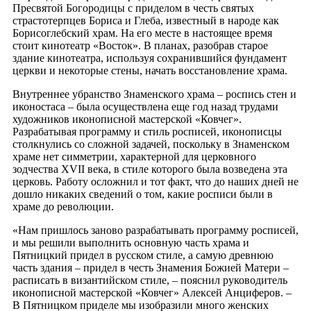
Пресвятой Богородицы с приделом в честь святых
страстотерпцев Бориса и Глеба, известный в народе как
Борисоглебский храм. На его месте в настоящее время
стоит кинотеатр «Восток». В планах, разобрав старое
здание кинотеатра, используя сохранившийся фундамент
церкви и некоторые стены, начать восстановление храма.
Внутреннее убранство Знаменского храма – роспись стен и
иконостаса – была осуществлена еще год назад трудами
художников иконописной мастерской «Ковчег».
Разрабатывая программу и стиль росписей, иконописцы
столкнулись со сложной задачей, поскольку в Знаменском
храме нет симметрии, характерной для церковного
зодчества XVII века, в стиле которого была возведена эта
церковь. Работу осложнил и тот факт, что до наших дней не
дошло никаких сведений о том, какие росписи были в
храме до революции.
«Нам пришлось заново разрабатывать программу росписей,
и мы решили выполнить основную часть храма и
Пятницкий придел в русском стиле, а самую древнюю
часть здания – придел в честь Знамения Божией Матери –
расписать в византийском стиле, – пояснил руководитель
иконописной мастерской «Ковчег» Алексей Анциферов. –
В Пятницком приделе мы изобразили много женских