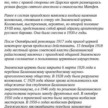
то, что с правой стороны от Царских врат размещалась
резная фигура святого апостола и евангелиста Матфея.
Ранее в состав приходского комплекса входила каменная
колокольня, стоявшая к северу от Знаменской церкви.
Колокольня, выстроенная, вероятно, во второй половине
XVIII века, представляла собой яркий образец архитектуры
русского барокко. Она была снесена в 1930-е годы.
После Октябрьской революции 1917 года приход церквей
некоторое время продолжал действовать. 15 декабря 1918
года местный орган советской власти (Балахнинский
райисполком) заключил с приходской общиной Знаменского
храма соглашение о пользовании церковным имуществом.
Знаменская церковь была закрыта 6 марта 1926 года и
передана Балахнинскому краеведческому научно-
археологическому обществу. В 1928 году была разрушена
колокольня. С 1929 года здание храма использовалось как
общежитие для студентов Балахнинского
энерготехникума, а в 1946 году по решению Балахнинского
горисполкома перешло заводу фруктовых вод. В октябре
1950 года в трапезной части была запущена колбасная
мастерская. В 1950-х годах колбасная фабрика
Дзержинского мясокомбината передала занимаемые