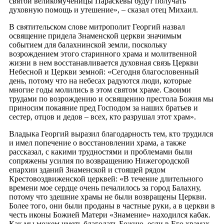
святой великомученицы Параскевы будут получать
духовную помощь и утешение», – сказал отец Михаил.
В святительском слове митрополит Георгий назвал
освящение придела Знаменской церкви значимым
событием для балахнинской земли, поскольку
возрождением этого старинного храма и молитвенной
жизни в нем восстанавливается духовная связь Церкви
Небесной и Церкви земной: «Сегодня благословенный
день, потому что на небесах радуются люди, которые
многие годы молились в этом святом храме. Своими
трудами по возрождению и освящению престола Божия мы
приносим покаяние пред Господом за наших братьев и
сестер, отцов и дедов – всех, кто разрушал этот храм».
Владыка Георгий выразил благодарность тем, кто трудился
и имел попечение о восстановлении храма, а также
рассказал, с какими трудностями и проблемами были
сопряжены усилия по возвращению Нижегородской
епархии зданий Знаменской и стоящей рядом
Крестовоздвиженской церквей: «В течение длительного
времени мое сердце очень печалилось за город Балахну,
потому что здешние храмы не были возвращены Церкви.
Более того, они были проданы в частные руки, а в церкви в
честь иконы Божией Матери «Знамение» находился кабак.
Как мы можем иметь благодать Божию, если в Его храмах