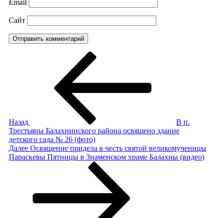
Email
Сайт
Навигация
Предыдущая
запись:
по
записям
Назад
В п.
Трестьяны Балахнинского района освящено здание
детского сада № 26 (фото)
Следующая
Далее
Освящение придела в честь святой великомученицы
запись
Параскевы Пятницы в Знаменском храме Балахны (видео)