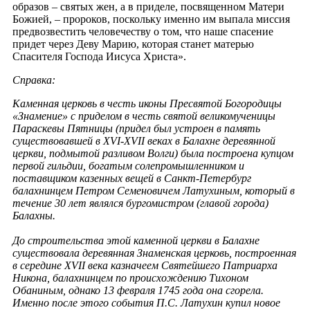
образов – святых жен, а в приделе, посвященном Матери
Божией, – пророков, поскольку именно им выпала миссия
предвозвестить человечеству о том, что наше спасение
придет через Деву Марию, которая станет матерью
Спасителя Господа Иисуса Христа».
Справка:
Каменная церковь в честь иконы Пресвятой Богородицы
«Знамение» с приделом в честь святой великомученицы
Параскевы Пятницы (придел был устроен в память
существовавшей в XVI-XVII веках в Балахне деревянной
церкви, подмытой разливом Волги) была построена купцом
первой гильдии, богатым солепромышленником и
поставщиком казенных вещей в Санкт-Петербург
балахнинцем Петром Семеновичем Латухиным, который в
течение 30 лет являлся бургомистром (главой города)
Балахны.
До строительства этой каменной церкви в Балахне
существовала деревянная Знаменская церковь, построенная
в середине XVII века казначеем Святейшего Патриарха
Никона, балахнинцем по происхождению Тихоном
Обаниным, однако 13 февраля 1745 года она сгорела.
Именно после этого события П.С. Латухин купил новое