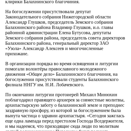
клирики Балахнинского благочиния.
На богослужении присутствовали депутат
Законодательного собрания Нижегородской области
Александр Глушков, председатель Земского собрания
Балахнинского района Владимир Глушков, и.о. главы
районной администрации Елена Бутусова, депутаты
Земского собрания района, председатель совета директоров
Балахнинского района, генеральный директор ЗАО
«Узола» Александр Алексеев и многочисленные
прихожане.
В организации порядка во время освящения и литургии
помогали волонтёры православного молодежного
движения «Общее дело» Балахнинского благочиния, на
богослужении присутствовали студенты Балахнинского
филиала ННГУ им. Н.И. Лобачевского.
По окончании литургии протоиерей Михаил Минюхин
поблагодарил правящего архиерея за совместные молитвы,
архипастырскую заботу о балахнинской земле и преподнес
заздравную просфору, из которой за богослужением была
вынута частица о здравии архипастыря. «Сегодня зажглась
еще одна лампада перед престолом Господа Вседержителя,
и мы надеемся, что приходящие сюда люди по молитвам