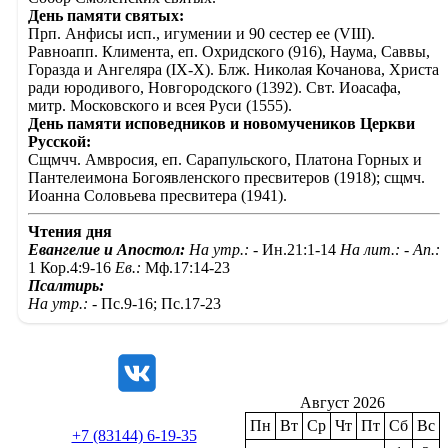
День памяти святых:
Прп. Анфисы исп., игумении и 90 сестер ее (VIII).
Равноапп. Климента, еп. Охридского (916), Наума, Саввы,
Горазда и Ангеляра (IX-X). Блж. Николая Кочанова, Христа
ради юродивого, Новгородского (1392). Свт. Иоасафа,
митр. Московского и всея Руси (1555).
День памяти исповедников и новомучеников Церкви
Русской:
Сщмчч. Амвросия, еп. Сарапульского, Платона Горных и
Пантелеимона Богоявленского пресвитеров (1918); сщмч.
Иоанна Соловьева пресвитера (1941).
Чтения дня
Евангелие и Апостол:
На утр.: -
Ин.21:1-14
На лит.: -
Ап.:
1 Кор.4:9-16
Ев.:
Мф.17:14-23
Псалтирь:
На утр.: -
Пс.9-16; Пс.17-23
Август 2026
Пн
Вт
Ср
Чт
Пт
Сб
Вс
+7 (83144) 6-19-35