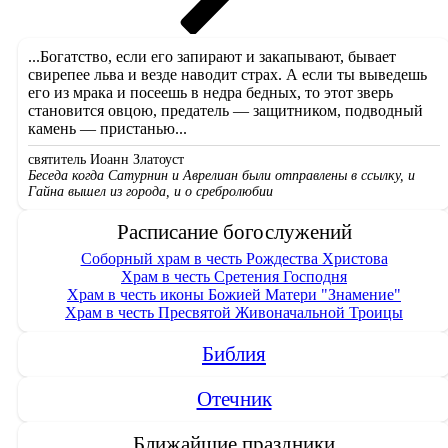
...Богатство, если его запирают и закапывают, бывает
свирепее льва и везде наводит страх. А если ты выведешь
его из мрака и посеешь в недра бедных, то этот зверь
становится овцою, предатель — защитником, подводный
камень — пристанью...
святитель Иоанн Златоуст
Беседа когда Сатурнин и Аврелиан были отправлены в ссылку, и
Гайна вышел из города, и о сребролюбии
Расписание богослужений
Соборный храм в честь Рождества Христова
Храм в честь Сретения Господня
Храм в честь иконы Божией Матери "Знамение"
Храм в честь Пресвятой Живоначальной Троицы
Библия
Отечник
Ближайшие праздники