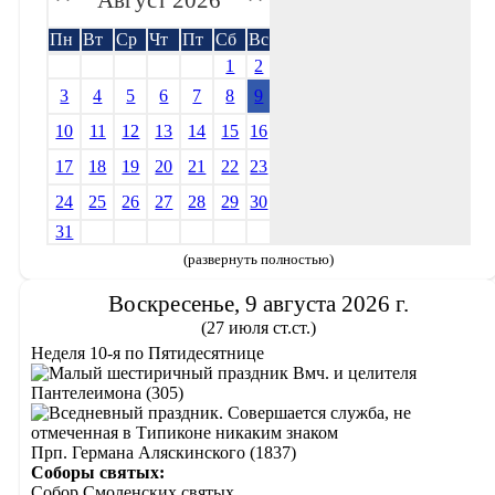
Август 2026
Пн
Вт
Ср
Чт
Пт
Сб
Вс
1
2
3
4
5
6
7
8
9
10
11
12
13
14
15
16
17
18
19
20
21
22
23
24
25
26
27
28
29
30
31
(развернуть полностью)
Воскресенье, 9 августа 2026 г.
(27 июля ст.ст.)
Неделя 10-я по Пятидесятнице
Вмч. и целителя
Пантелеимона (305)
Прп. Германа Аляскинского (1837)
Соборы святых:
Собор Смоленских святых.