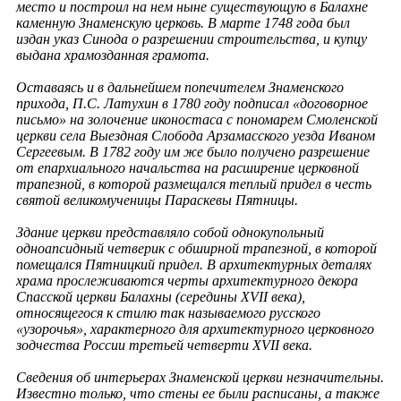
место и построил на нем ныне существующую в Балахне
каменную Знаменскую церковь. В марте 1748 года был
издан указ Синода о разрешении строительства, и купцу
выдана храмозданная грамота.
Оставаясь и в дальнейшем попечителем Знаменского
прихода, П.С. Латухин в 1780 году подписал «договорное
письмо» на золочение иконостаса с пономарем Смоленской
церкви села Выездная Слобода Арзамасского уезда Иваном
Сергеевым. В 1782 году им же было получено разрешение
от епархиального начальства на расширение церковной
трапезной, в которой размещался теплый придел в честь
святой великомученицы Параскевы Пятницы.
Здание церкви представляло собой однокупольный
одноапсидный четверик с обширной трапезной, в которой
помещался Пятницкий придел. В архитектурных деталях
храма прослеживаются черты архитектурного декора
Спасской церкви Балахны (середины XVII века),
относящегося к стилю так называемого русского
«узорочья», характерного для архитектурного церковного
зодчества России третьей четверти XVII века.
Сведения об интерьерах Знаменской церкви незначительны.
Известно только, что стены ее были расписаны, а также