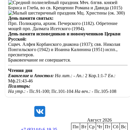
Мчч. блгвв. князей
Бориса и Глеба, во св. Крещении Романа и Давида (1015)
Мц. Христины (ок. 300)
День памяти святых:
Прп. Поликарпа, архим. Печерского (1182). Обретение
мощей прп. Далмата Исетского (1994).
День памяти исповедников и новомучеников Церкви
Русской:
Сщмч. Алфея Корбанского диакона (1937); свв. Николая
Понгильского (1942) и Иоанна Калинина (1951) испп.,
пресвитеров.
Браковенчание не совершается.
Чтения дня
Евангелие и Апостол:
На лит.: -
Ап.:
2 Кор.1:1-7
Ев.:
Мф.21:43-46
Псалтирь:
На утр.: -
Пс.91-100; Пс.101-104
На веч.: -
Пс.105-108
Август 2026
Пн
Вт
Ср
Чт
Пт
Сб
Вс
+7 (83144) 6-19-35