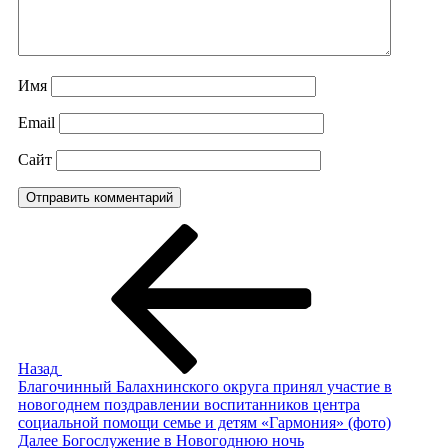
Имя
Email
Сайт
Навигация
Предыдущая
запись:
по
записям
Назад
Благочинный Балахнинского округа принял участие в
новогоднем поздравлении воспитанников центра
социальной помощи семье и детям «Гармония» (фото)
Следующая
Далее
Богослужение в Новогоднюю ночь