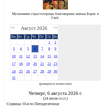
Мученники страстотерпцы благоверные князья Борис и
Глеб.
Август 2026
<<
>>
Пн
Вт
Ср
Чт
Пт
Сб
Вс
1
2
3
4
5
6
7
8
9
10
11
12
13
14
15
16
17
18
19
20
21
22
23
24
25
26
27
28
29
30
31
(развернуть полностью)
Четверг, 6 августа 2026 г.
(24 июля ст.ст.)
Седмица 10-я по Пятидесятнице