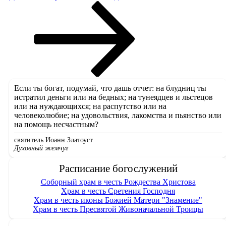
запись
Если ты богат, подумай, что дашь отчет: на блудниц ты
истратил деньги или на бедных; на тунеядцев и льстецов
или на нуждающихся; на распутство или на
человеколюбие; на удовольствия, лакомства и пьянство или
на помощь несчастным?
святитель Иоанн Златоуст
Духовный жемчуг
Расписание богослужений
Соборный храм в честь Рождества Христова
Храм в честь Сретения Господня
Храм в честь иконы Божией Матери "Знамение"
Храм в честь Пресвятой Живоначальной Троицы