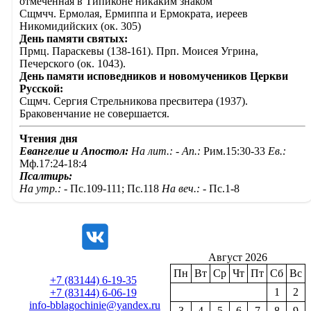
Сщмчч. Ермолая, Ермиппа и Ермократа, иереев
Никомидийских (ок. 305)
День памяти святых:
Прмц. Параскевы (138-161). Прп. Моисея Угрина,
Печерского (ок. 1043).
День памяти исповедников и новомучеников Церкви
Русской:
Сщмч. Сергия Стрельникова пресвитера (1937).
Браковенчание не совершается.
Чтения дня
Евангелие и Апостол:
На лит.: -
Ап.:
Рим.15:30-33
Ев.:
Мф.17:24-18:4
Псалтирь:
На утр.: -
Пс.109-111; Пс.118
На веч.: -
Пс.1-8
Август 2026
Пн
Вт
Ср
Чт
Пт
Сб
Вс
+7 (83144) 6-19-35
1
2
+7 (83144) 6-06-19
info-bblagochinie@yandex.ru
3
4
5
6
7
8
9