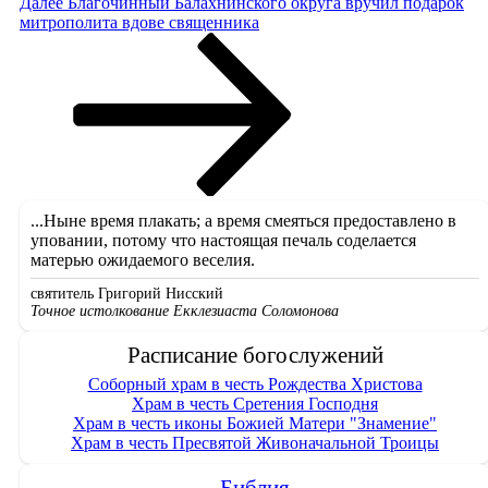
Следующая
Далее
Благочинный Балахнинского округа вручил подарок
запись
митрополита вдове священника
...Ныне время плакать; а время смеяться предоставлено в
уповании, потому что настоящая печаль соделается
матерью ожидаемого веселия.
святитель Григорий Нисский
Точное истолкование Екклезиаста Соломонова
Расписание богослужений
Соборный храм в честь Рождества Христова
Храм в честь Сретения Господня
Храм в честь иконы Божией Матери "Знамение"
Храм в честь Пресвятой Живоначальной Троицы