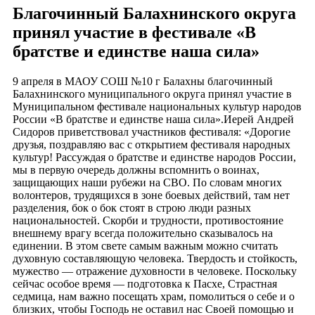
Благочинный Балахнинского округа
принял участие в фестивале «В
братстве и единстве наша сила»
9 апреля в МАОУ СОШ №10 г Балахны благочинный
Балахнинского муниципального округа принял участие в
Муниципальном фестивале национальных культур народов
России «В братстве и единстве наша сила».Иерей Андрей
Сидоров приветствовал участников фестиваля: «Дорогие
друзья, поздравляю вас с открытием фестиваля народных
культур! Рассуждая о братстве и единстве народов России,
мы в первую очередь должны вспомнить о воинах,
защищающих наши рубежи на СВО. По словам многих
волонтеров, трудящихся в зоне боевых действий, там нет
разделения, бок о бок стоят в строю люди разных
национальностей. Скорби и трудности, противостояние
внешнему врагу всегда положительно сказывалось на
единении. В этом свете самым важным можно считать
духовную составляющую человека. Твердость и стойкость,
мужество — отражение духовности в человеке. Поскольку
сейчас особое время — подготовка к Пасхе, Страстная
седмица, нам важно посещать храм, помолиться о себе и о
близких, чтобы Господь не оставил нас Своей помощью и