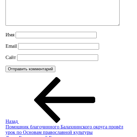
Имя
Email
Сайт
Навигация
Предыдущая
запись:
по
записям
Назад
Помощник благочинного Балахнинского округа провёл
урок по Основам православной культуры