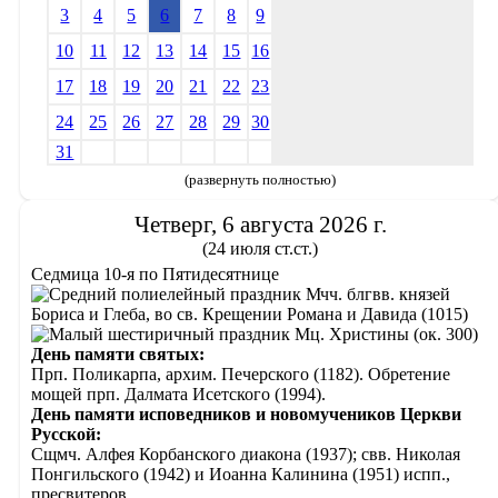
3
4
5
6
7
8
9
10
11
12
13
14
15
16
17
18
19
20
21
22
23
24
25
26
27
28
29
30
31
(развернуть полностью)
Четверг, 6 августа 2026 г.
(24 июля ст.ст.)
Седмица 10-я по Пятидесятнице
Мчч. блгвв. князей
Бориса и Глеба, во св. Крещении Романа и Давида (1015)
Мц. Христины (ок. 300)
День памяти святых:
Прп. Поликарпа, архим. Печерского (1182). Обретение
мощей прп. Далмата Исетского (1994).
День памяти исповедников и новомучеников Церкви
Русской:
Сщмч. Алфея Корбанского диакона (1937); свв. Николая
Понгильского (1942) и Иоанна Калинина (1951) испп.,
пресвитеров.