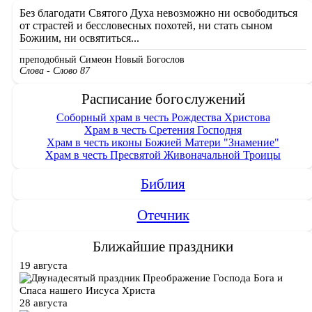
Без благодати Святого Духа невозможно ни освободиться
от страстей и бессловесных похотей, ни стать сыном
Божиим, ни освятиться...
преподобный Симеон Новый Богослов
Слова - Слово 87
Расписание богослужений
Соборный храм в честь Рождества Христова
Храм в честь Сретения Господня
Храм в честь иконы Божией Матери "Знамение"
Храм в честь Пресвятой Живоначальной Троицы
Библия
Отечник
Ближайшие праздники
19 августа
Преображение Господа Бога и
Спаса нашего Иисуса Христа
28 августа