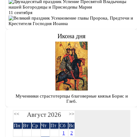
Успение Пресвятой Владычицы
нашей Богородицы и Приснодевы Марии
11 сентября
Усекновение главы Пророка, Предтечи и
Крестителя Господня Иоанна
Икона дня
Мученники страстотерпцы благоверные князья Борис и
Глеб.
Август 2026
<<
>>
Пн
Вт
Ср
Чт
Пт
Сб
Вс
1
2