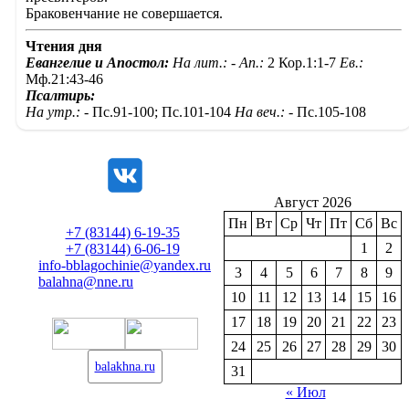
Браковенчание не совершается.
Чтения дня
Евангелие и Апостол:
На лит.: -
Ап.:
2 Кор.1:1-7
Ев.:
Мф.21:43-46
Псалтирь:
На утр.: -
Пс.91-100; Пс.101-104
На веч.: -
Пс.105-108
Август 2026
Пн
Вт
Ср
Чт
Пт
Сб
Вс
+7 (83144) 6-19-35
1
2
+7 (83144) 6-06-19
info-bblagochinie@yandex.ru
3
4
5
6
7
8
9
balahna@nne.ru
10
11
12
13
14
15
16
17
18
19
20
21
22
23
24
25
26
27
28
29
30
balakhna.ru
31
« Июл