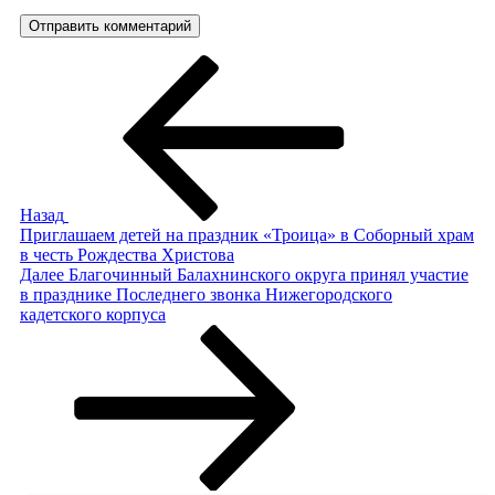
Навигация
Предыдущая
запись:
по
записям
Назад
Приглашаем детей на праздник «Троица» в Соборный храм
в честь Рождества Христова
Следующая
Далее
Благочинный Балахнинского округа принял участие
запись
в празднике Последнего звонка Нижегородского
кадетского корпуса