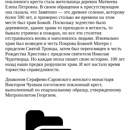
поклонного креста стала жительница деревни Матвеева
Елена Петровна. В своем обращении к присутствующим
она сказала, что Замятино — это древнее селение, которому
более 500 лет, и примерно столько же времени на этом
месте был храм Божий. Поскольку зодчество было
деревянное, здание храма то приходило в ветхость, то
бывало утрачено в пожарах, но все эти столетия
отстраивалось вновь и наполнялось людьми. Изначально
храм был возведен в честь Покрова Божией Матери с
приделом Святой Троицы, затем был переосвящен в честь
Рождества Христова с приделом святителя Николая
Чудотворца. Но каждая эпоха пишет свою историю. 100 лет
назад наши предки разрушили храм. И вот настало время
торжества справедливости.
Диаконом Серафимо-Саровского женского монастыря
Виктором Чуевым изготовлен поклонный крест,
выполненный по епархиальному образцу, утвержденному
Митрополитом Георгием.
Рубрики