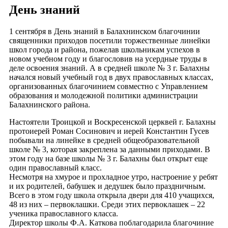
День знаний
1 сентября в День знаний в Балахнинском благочинии
священники приходов посетили торжественные линейки
школ города и района, пожелав школьникам успехов в
новом учебном году и благословив на усердные труды в
деле освоения знаний. А в средней школе № 3 г. Балахны
начался новый учебный год в двух православных классах,
организованных благочинием совместно с Управлением
образования и молодежной политики администрации
Балахнинского района.
Настоятели Троицкой и Воскресенской церквей г. Балахны
протоиерей Роман Сосинович и иерей Константин Гусев
побывали на линейке в средней общеобразовательной
школе № 3, которая закреплена за данными приходами. В
этом году на базе школы № 3 г. Балахны был открыт еще
один православный класс.
Несмотря на хмурое и прохладное утро, настроение у ребят
и их родителей, бабушек и дедушек было праздничным.
Всего в этом году школа открыла двери для 410 учащихся,
48 из них – первоклашки. Среди этих первоклашек – 22
ученика православного класса.
Директор школы Ф.А. Каткова поблагодарила благочиние