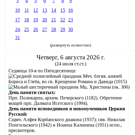
3
4
5
6
7
8
9
10
11
12
13
14
15
16
17
18
19
20
21
22
23
24
25
26
27
28
29
30
31
(развернуть полностью)
Четверг, 6 августа 2026 г.
(24 июля ст.ст.)
Седмица 10-я по Пятидесятнице
Мчч. блгвв. князей
Бориса и Глеба, во св. Крещении Романа и Давида (1015)
Мц. Христины (ок. 300)
День памяти святых:
Прп. Поликарпа, архим. Печерского (1182). Обретение
мощей прп. Далмата Исетского (1994).
День памяти исповедников и новомучеников Церкви
Русской:
Сщмч. Алфея Корбанского диакона (1937); свв. Николая
Понгильского (1942) и Иоанна Калинина (1951) испп.,
пресвитеров.