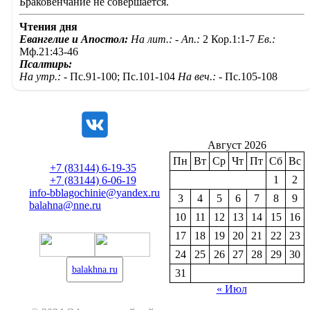
Браковенчание не совершается.
Чтения дня
Евангелие и Апостол:
На лит.: -
Ап.:
2 Кор.1:1-7
Ев.:
Мф.21:43-46
Псалтирь:
На утр.: -
Пс.91-100; Пс.101-104
На веч.: -
Пс.105-108
Август 2026
Пн
Вт
Ср
Чт
Пт
Сб
Вс
+7 (83144) 6-19-35
1
2
+7 (83144) 6-06-19
info-bblagochinie@yandex.ru
3
4
5
6
7
8
9
balahna@nne.ru
10
11
12
13
14
15
16
17
18
19
20
21
22
23
24
25
26
27
28
29
30
balakhna.ru
31
« Июл