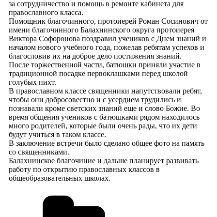
за сотрудничество и помощь в ремонте кабинета для
православного класса.
Помощник благочинного, протоиерей Роман Сосинович от
имени благочинного Балахнинского округа протоиерея
Виктора Софоронова поздравил учеников с Днем знаний и
началом нового учебного года, пожелав ребятам успехов и
благословив их на доброе дело постижения знаний.
После торжественной части, батюшки приняли участие в
традиционной посадке первоклашками перед школой
голубых пихт.
В православном классе священники напутствовали ребят,
чтобы они добросовестно и с усердием трудились и
познавали кроме светских знаний еще и слово Божие. Во
время общения учеников с батюшками рядом находилось
много родителей, которые были очень рады, что их дети
будут учиться в таком классе.
В заключение встречи было сделано общее фото на память
со священниками.
Балахнинское благочиние и дальше планирует развивать
работу по открытию православных классов в
общеобразовательных школах.
Рубрики