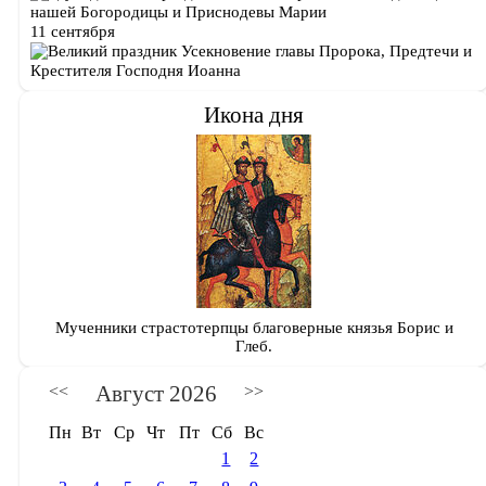
нашей Богородицы и Приснодевы Марии
11 сентября
Усекновение главы Пророка, Предтечи и
Крестителя Господня Иоанна
Икона дня
Мученники страстотерпцы благоверные князья Борис и
Глеб.
Август 2026
<<
>>
Пн
Вт
Ср
Чт
Пт
Сб
Вс
1
2