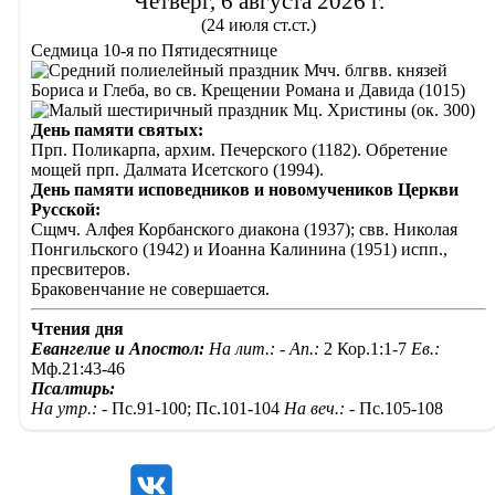
Четверг, 6 августа 2026 г.
(24 июля ст.ст.)
Седмица 10-я по Пятидесятнице
Мчч. блгвв. князей
Бориса и Глеба, во св. Крещении Романа и Давида (1015)
Мц. Христины (ок. 300)
День памяти святых:
Прп. Поликарпа, архим. Печерского (1182). Обретение
мощей прп. Далмата Исетского (1994).
День памяти исповедников и новомучеников Церкви
Русской:
Сщмч. Алфея Корбанского диакона (1937); свв. Николая
Понгильского (1942) и Иоанна Калинина (1951) испп.,
пресвитеров.
Браковенчание не совершается.
Чтения дня
Евангелие и Апостол:
На лит.: -
Ап.:
2 Кор.1:1-7
Ев.:
Мф.21:43-46
Псалтирь:
На утр.: -
Пс.91-100; Пс.101-104
На веч.: -
Пс.105-108