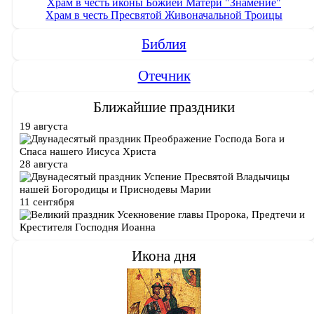
Храм в честь иконы Божией Матери "Знамение"
Храм в честь Пресвятой Живоначальной Троицы
Библия
Отечник
Ближайшие праздники
19 августа
Преображение Господа Бога и
Спаса нашего Иисуса Христа
28 августа
Успение Пресвятой Владычицы
нашей Богородицы и Приснодевы Марии
11 сентября
Усекновение главы Пророка, Предтечи и
Крестителя Господня Иоанна
Икона дня