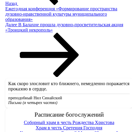
Назад
Ежегодная конференция «Формирование пространства
духовно-нравственной культуры муниципального
образования»
Следующая
Далее
В Балахне прошла духовно-просветительская акция
запись
«Троицкий некрополь»
Как скоро злословит кто ближнего, немедленно поражается
проказою в сердце.
преподобный Нил Синайский
Письма (в четырех частях)
Расписание богослужений
Соборный храм в честь Рождества Христова
Храм в честь Сретения Господня