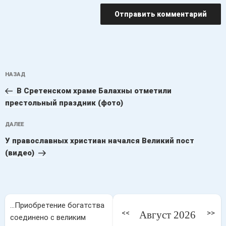
Навигация
Предыдущая
НАЗАД
по
запись:
записям
В Сретенском храме Балахны отметили
престольный праздник (фото)
Следующая
ДАЛЕЕ
запись
У православных христиан начался Великий пост
(видео)
...Приобретение богатства
<<
>>
Август 2026
соединено с великим