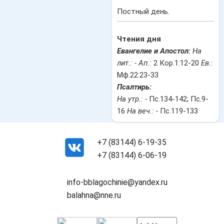
Постный день.
Чтения дня
Евангелие и Апостол:
На
лит.: -
Ап.:
2 Кор.1:12-20
Ев.:
Мф.22:23-33
Псалтирь:
На утр.: -
Пс.134-142; Пс.9-
16
На веч.: -
Пс.119-133
+7 (83144) 6-19-35
+7 (83144) 6-06-19
info-bblagochinie@yandex.ru
balahna@nne.ru