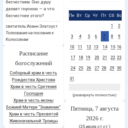
бесчестием. Оно душу
делает гнусною — а что
Пн
Вт
Ср
Чт
Пт
Сб
Вс
бесчестнее этого?
1
2
святитель Иоанн Златоуст
Толкование на послание к
3
4
5
6
7
8
9
Колоссянам
10
11
12
13
14
15
16
Расписание
17
18
19
20
21
22
23
богослужений
24
25
26
27
28
29
30
Соборный храм в честь
31
Рождества Христова
Храм в честь Сретения
Господня
(развернуть полностью)
Храм в честь иконы
Божией Матери "Знамение"
Пятница, 7 августа
Храм в честь Пресвятой
2026 г.
Живоначальной Троицы
(25 июля ст.ст.)