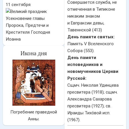
11 сентября
Усекновение главы
и Евпраксии девы,
Пророка, Предтечи и
Тавеннской (413)
Крестителя Господня
День памяти святых:
Иоанна
Память V Вселенского
Собора (553).
Икона дня
День памяти
исповедников и
новомучеников Церкви
Русской:
Сщмч. Николая Удинцева
пресвитера (1918); сщмч.
Александра Сахарова
пресвитера (1927); св.
Погребение праведной
Ираиды Тихо́вой исп.
Анны.
(1967).