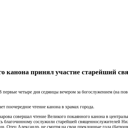
ого канона принял участие старейший с
 В первые четыре дня седмицы вечером за богослужением (на по
 поочередное чтение канона в храмах города.
варова совершал чтение Великого покаянного канона в централ
Здесь благочинному сослужили старейшей священнослужителей 
. Отец Александр, не смотря на свои преклонные года (батюшк