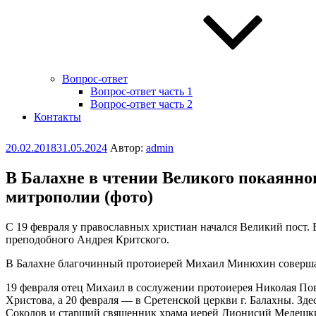
Вопрос-ответ
Вопрос-ответ часть 1
Вопрос-ответ часть 2
Контакты
Опубликовано
20.02.2018
31.05.2024
Автор:
admin
В Балахне в чтении Великого покаянн
митрополии (фото)
С 19 февраля у православных христиан начался Великий пост.
преподобного Андрея Критского.
В Балахне благочинный протоиерей Михаил Минюхин совершает
19 февраля отец Михаил в сослужении протоиерея Николая По
Христова, а 20 февраля — в Сретенской церкви г. Балахны. 
Соколов и старший священник храма иерей Дионисий Мелешкин