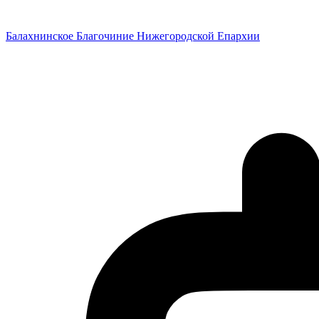
Перейти
к
Балахнинское Благочиние Нижегородской Епархии
содержимому