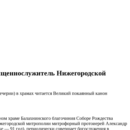
вященнослужитель Нижегородской
вечерии) в храмах читается Великий покаянный канон
ьном храме Балахнинского благочиния Соборе Рождества
Нижегородской митрополии митрофорный протоиерей Александр
е — 91 год), периодически совершает богослужения в