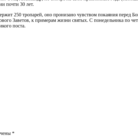
и почти 30 лет.
жит 250 тропарей, оно пронизано чувством покаяния перед Бого
ового Заветов, к примерам жизни святых. С понедельника по чет
икого поста.
ечены
*