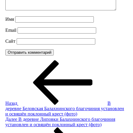
Имя
Email
Сайт
Навигация
Предыдущая
запись:
по
записям
Назад
В
деревне Беловская Балахнинского благочиния установлен
и освящён поклонный крест (фото)
Следующая
Далее
В деревне Липовки Балахнинского благочиния
запись
установлен и освящён поклонный крест (фото)