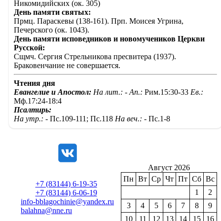
Никомидийских (ок. 305)
День памяти святых:
Прмц. Параскевы (138-161). Прп. Моисея Угрина,
Печерского (ок. 1043).
День памяти исповедников и новомучеников Церкви
Русской:
Сщмч. Сергия Стрельникова пресвитера (1937).
Браковенчание не совершается.
Чтения дня
Евангелие и Апостол:
На лит.: -
Ап.:
Рим.15:30-33
Ев.:
Мф.17:24-18:4
Псалтирь:
На утр.: -
Пс.109-111; Пс.118
На веч.: -
Пс.1-8
Август 2026
Пн
Вт
Ср
Чт
Пт
Сб
Вс
+7 (83144) 6-19-35
1
2
+7 (83144) 6-06-19
info-bblagochinie@yandex.ru
3
4
5
6
7
8
9
balahna@nne.ru
10
11
12
13
14
15
16