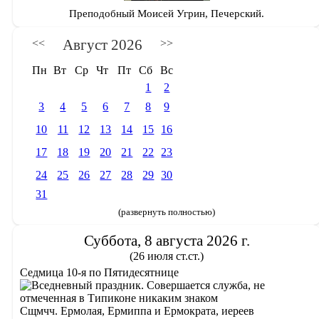
Преподобный Моисей Угрин, Печерский.
Август 2026
<<
>>
Пн
Вт
Ср
Чт
Пт
Сб
Вс
1
2
3
4
5
6
7
8
9
10
11
12
13
14
15
16
17
18
19
20
21
22
23
24
25
26
27
28
29
30
31
(развернуть полностью)
Суббота, 8 августа 2026 г.
(26 июля ст.ст.)
Седмица 10-я по Пятидесятнице
Сщмчч. Ермолая, Ермиппа и Ермократа, иереев