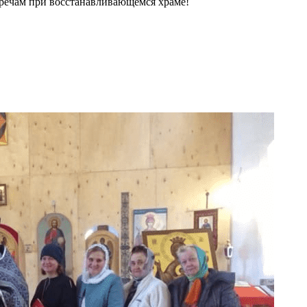
речам при восстанавливающемся храме!