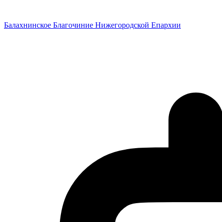
Перейти
к
Балахнинское Благочиние Нижегородской Епархии
содержимому