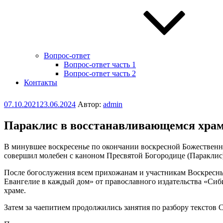
Вопрос-ответ
Вопрос-ответ часть 1
Вопрос-ответ часть 2
Контакты
Опубликовано
07.10.2021
23.06.2024
Автор:
admin
Параклис в восстанавливающемся храме
В минувшее воскресенье по окончании воскресной Божественно
совершил молебен с каноном Пресвятой Богородице (Параклис)
После богослужения всем прихожанам и участникам Воскресных
Евангелие в каждый дом» от православного издательства «Сиб
храме.
Затем за чаепитием продолжились занятия по разбору текстов