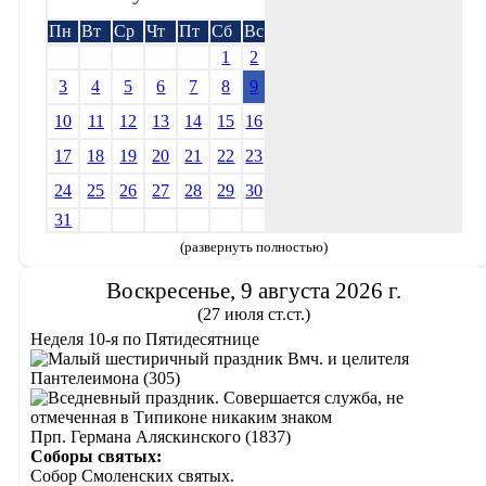
Пн
Вт
Ср
Чт
Пт
Сб
Вс
1
2
3
4
5
6
7
8
9
10
11
12
13
14
15
16
17
18
19
20
21
22
23
24
25
26
27
28
29
30
31
(развернуть полностью)
Воскресенье, 9 августа 2026 г.
(27 июля ст.ст.)
Неделя 10-я по Пятидесятнице
Вмч. и целителя
Пантелеимона (305)
Прп. Германа Аляскинского (1837)
Соборы святых:
Собор Смоленских святых.