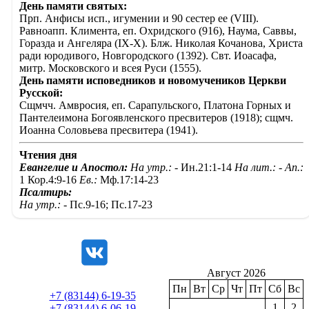
День памяти святых:
Прп. Анфисы исп., игумении и 90 сестер ее (VIII).
Равноапп. Климента, еп. Охридского (916), Наума, Саввы,
Горазда и Ангеляра (IX-X). Блж. Николая Кочанова, Христа
ради юродивого, Новгородского (1392). Свт. Иоасафа,
митр. Московского и всея Руси (1555).
День памяти исповедников и новомучеников Церкви
Русской:
Сщмчч. Амвросия, еп. Сарапульского, Платона Горных и
Пантелеимона Богоявленского пресвитеров (1918); сщмч.
Иоанна Соловьева пресвитера (1941).
Чтения дня
Евангелие и Апостол:
На утр.: -
Ин.21:1-14
На лит.: -
Ап.:
1 Кор.4:9-16
Ев.:
Мф.17:14-23
Псалтирь:
На утр.: -
Пс.9-16; Пс.17-23
Август 2026
Пн
Вт
Ср
Чт
Пт
Сб
Вс
+7 (83144) 6-19-35
1
2
+7 (83144) 6-06-19