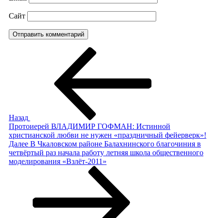
Сайт
Навигация
Предыдущая
запись:
по
записям
Назад
Протоиерей ВЛАДИМИР ГОФМАН: Истинной
христианской любви не нужен «праздничный фейерверк»!
Следующая
Далее
В Чкаловском районе Балахнинского благочиния в
запись
четвёртый раз начала работу летняя школа общественного
моделирования «Взлёт-2011»