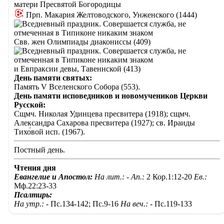
матери Пресвятой Богородицы
Прп. Макария Желтоводского, Унженского (1444)
Свв. жен Олимпиады диакониссы (409)
и Евпраксии девы, Тавеннской (413)
День памяти святых:
Память V Вселенского Собора (553).
День памяти исповедников и новомучеников Церкви
Русской:
Сщмч. Николая Удинцева пресвитера (1918); сщмч.
Александра Сахарова пресвитера (1927); св. Ираиды
Тихо́вой исп. (1967).
Постный день.
Чтения дня
Евангелие и Апостол:
На лит.: -
Ап.:
2 Кор.1:12-20
Ев.:
Мф.22:23-33
Псалтирь:
На утр.: -
Пс.134-142; Пс.9-16
На веч.: -
Пс.119-133