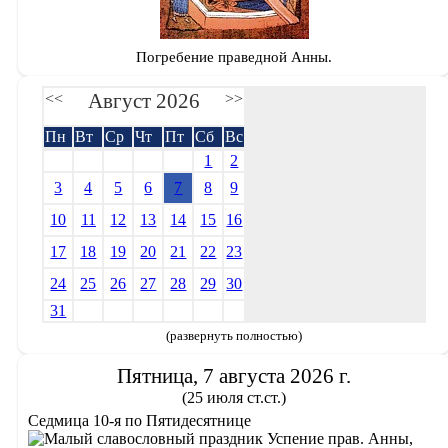
Погребение праведной Анны.
Август 2026
<<
>>
Пн
Вт
Ср
Чт
Пт
Сб
Вс
1
2
3
4
5
6
7
8
9
10
11
12
13
14
15
16
17
18
19
20
21
22
23
24
25
26
27
28
29
30
31
(развернуть полностью)
Пятница, 7 августа 2026 г.
(25 июля ст.ст.)
Седмица 10-я по Пятидесятнице
Успение прав. Анны,