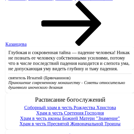
запись
Казанцева
Глубокая и сокровенная тайна — падение человека! Никак
не познать ее человеку собственными усилиями, потому
что в числе последствий падения находится и слепота ума,
не допускающая уму видеть глубину и тьму падения.
святитель Игнатий (Брянчанинов)
Приношение современному монашеству - Советы относительно
душевного иноческого делания
Расписание богослужений
Соборный храм в честь Рождества Христова
Храм в честь Сретения Господня
Храм в честь иконы Божией Матери "Знамение"
Храм в честь Пресвятой Живоначальной Троицы