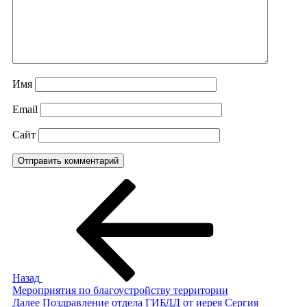
Имя
Email
Сайт
Навигация
Предыдущая
запись:
по
записям
Назад
Мероприятия по благоустройству территории
Следующая
Далее
Поздравление отдела ГИБДД от иерея Сергия