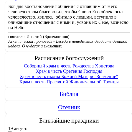
Бог для восстановления общения с отпавшим от Него
человечеством благоволил, чтобы Слово Его облеклось в
человечество, явилось, обитало с людьми, вступило в
ближайшие отношения с ними и, усвоив их Себе, вознесло
на Небо.
святитель Игнатий (Брянчанинов)
Аскетическая проповедь - Беседа в понедельник двадцать девятой
недели. О чудесах и знамениях
Расписание богослужений
Соборный храм в честь Рождества Христова
Храм в честь Сретения Господня
Храм в честь иконы Божией Матери "Знамение"
Храм в честь Пресвятой Живоначальной Троицы
Библия
Отечник
Ближайшие праздники
19 августа