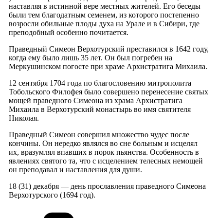
наставляя в истинной вере местных жителей. Его беседы
были тем благодатным семенем, из которого постепенно
возросли обильные плоды духа на Урале и в Сибири, где
преподобный особенно почитается.
Праведный Симеон Верхотурский преставился в 1642 году,
когда ему было лишь 35 лет. Он был погребен на
Меркушинском погосте при храме Архистратига Михаила.
12 сентября 1704 года по благословению митрополита
Тобольского Филофея было совершено перенесение святых
мощей праведного Симеона из храма Архистратига
Михаила в Верхотурский монастырь во имя святителя
Николая.
Праведный Симеон совершил множество чудес после
кончины. Он нередко являлся во сне больным и исцелял
их, вразумлял впавших в порок пьянства. Особенность в
явлениях святого та, что с исцелением телесных немощей
он преподавал и наставления для души.
18 (31) декабря — день прославления праведного Симеона
Верхотурского (1694 год).
Рубрики