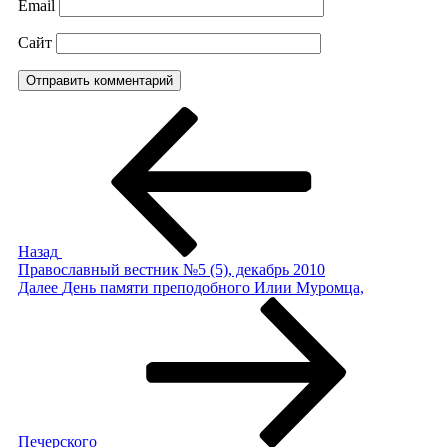
Email
Сайт
Навигация
Предыдущая
запись:
по
записям
Назад
Православный вестник №5 (5), декабрь 2010
Следующая
Далее
День памяти преподобного Илии Муромца,
запись
Печерского