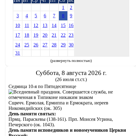
Пн
Вт
Ср
Чт
Пт
Сб
Вс
1
2
3
4
5
6
7
8
9
10
11
12
13
14
15
16
17
18
19
20
21
22
23
24
25
26
27
28
29
30
31
(развернуть полностью)
Суббота, 8 августа 2026 г.
(26 июля ст.ст.)
Седмица 10-я по Пятидесятнице
Сщмчч. Ермолая, Ермиппа и Ермократа, иереев
Никомидийских (ок. 305)
День памяти святых:
Прмц. Параскевы (138-161). Прп. Моисея Угрина,
Печерского (ок. 1043).
День памяти исповедников и новомучеников Церкви
Русской: