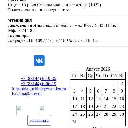
Сщмч. Сергия Стрельникова пресвитера (1937).
Браковенчание не совершается.
Чтения дня
Евангелие и Апостол:
На лит.: -
Ап.:
Рим.15:30-33
Ев.:
Мф.17:24-18:4
Псалтирь:
На утр.: -
Пс.109-111; Пс.118
На веч.: -
Пс.1-8
Август 2026
Пн
Вт
Ср
Чт
Пт
Сб
Вс
+7 (83144) 6-19-35
1
2
+7 (83144) 6-06-19
info-bblagochinie@yandex.ru
3
4
5
6
7
8
9
balahna@nne.ru
10
11
12
13
14
15
16
17
18
19
20
21
22
23
24
25
26
27
28
29
30
balakhna.ru
31