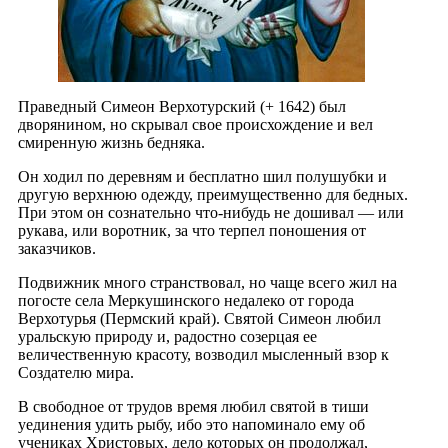
Праведный Симеон Верхотурский (+ 1642) был
дворянином, но скрывал свое происхождение и вел
смиренную жизнь бедняка.
Он ходил по деревням и бесплатно шил полушубки и
другую верхнюю одежду, преимущественно для бедных.
При этом он сознательно что-нибудь не дошивал — или
рукава, или воротник, за что терпел поношения от
заказчиков.
Подвижник много странствовал, но чаще всего жил на
погосте села Меркушинского недалеко от города
Верхотурья (Пермский край). Святой Симеон любил
уральскую природу и, радостно созерцая ее
величественную красоту, возводил мысленный взор к
Создателю мира.
В свободное от трудов время любил святой в тиши
уединения удить рыбу, ибо это напоминало ему об
учениках Христовых, дело которых он продолжал,