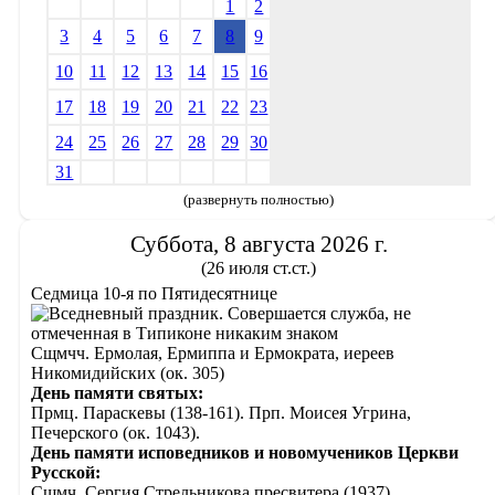
1
2
3
4
5
6
7
8
9
10
11
12
13
14
15
16
17
18
19
20
21
22
23
24
25
26
27
28
29
30
31
(развернуть полностью)
Суббота, 8 августа 2026 г.
(26 июля ст.ст.)
Седмица 10-я по Пятидесятнице
Сщмчч. Ермолая, Ермиппа и Ермократа, иереев
Никомидийских (ок. 305)
День памяти святых:
Прмц. Параскевы (138-161). Прп. Моисея Угрина,
Печерского (ок. 1043).
День памяти исповедников и новомучеников Церкви
Русской:
Сщмч. Сергия Стрельникова пресвитера (1937).