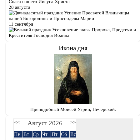
Спаса нашего Иисуса Христа
28 августа
Успение Пресвятой Владычицы
нашей Богородицы и Приснодевы Марии
11 сентября
Усекновение главы Пророка, Предтечи и
Крестителя Господня Иоанна
Икона дня
Преподобный Моисей Угрин, Печерский.
Август 2026
<<
>>
Пн
Вт
Ср
Чт
Пт
Сб
Вс