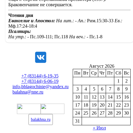
Браковенчание не совершается.
Чтения дня
Евангелие и Апостол:
На лит.: -
Ап.:
Рим.15:30-33
Ев.:
Мф.17:24-18:4
Псалтирь:
На утр.: -
Пс.109-111; Пс.118
На веч.: -
Пс.1-8
Август 2026
Пн
Вт
Ср
Чт
Пт
Сб
Вс
+7 (83144) 6-19-35
1
2
+7 (83144) 6-06-19
info-bblagochinie@yandex.ru
3
4
5
6
7
8
9
balahna@nne.ru
10
11
12
13
14
15
16
17
18
19
20
21
22
23
24
25
26
27
28
29
30
balakhna.ru
31
« Июл