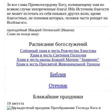
За все слава Премилосердому Богу, изливающему нам во
всяком случае неизреченные блага! Ибо Источник благости
не может источать из себя никаких других волн, кроме
благостных, не понимая которых, человек часто ропщет на
Всеблагого.
преподобный Макарий Оптинский (Иванов)
Слово на пользу вашу
Расписание богослужений
Соборный храм в честь Рождества Христова
Храм в честь Сретения Господня
Храм в честь иконы Божией Матери "Знамение"
Храм в честь Пресвятой Живоначальной Троицы
Библия
Отечник
Ближайшие праздники
19 августа
Преображение Господа Бога и