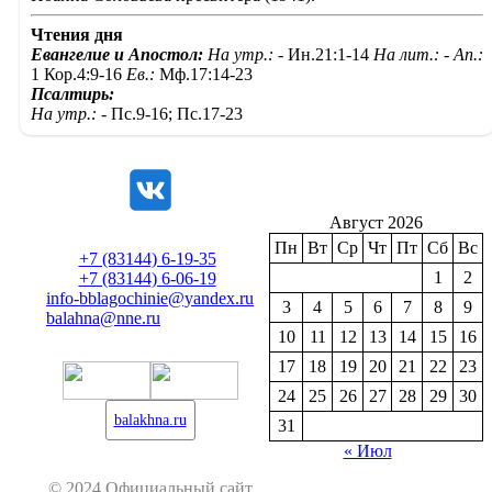
Чтения дня
Евангелие и Апостол:
На утр.: -
Ин.21:1-14
На лит.: -
Ап.:
1 Кор.4:9-16
Ев.:
Мф.17:14-23
Псалтирь:
На утр.: -
Пс.9-16; Пс.17-23
Август 2026
Пн
Вт
Ср
Чт
Пт
Сб
Вс
+7 (83144) 6-19-35
1
2
+7 (83144) 6-06-19
info-bblagochinie@yandex.ru
3
4
5
6
7
8
9
balahna@nne.ru
10
11
12
13
14
15
16
17
18
19
20
21
22
23
24
25
26
27
28
29
30
balakhna.ru
31
« Июл
© 2024 Официальный сайт