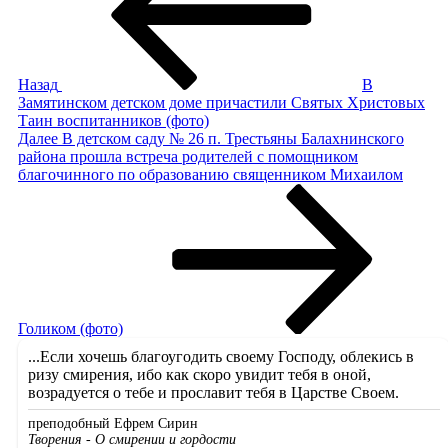
записям
Назад
В
Замятинском детском доме причастили Святых Христовых
Таин воспитанников (фото)
Следующая
Далее
В детском саду № 26 п. Трестьяны Балахнинского
запись
района прошла встреча родителей с помощником
благочинного по образованию священником Михаилом
Голиком (фото)
...Если хочешь благоугодить своему Господу, облекись в
ризу смирения, ибо как скоро увидит тебя в оной,
возрадуется о тебе и прославит тебя в Царстве Своем.
преподобный Ефрем Сирин
Творения - О смирении и гордости