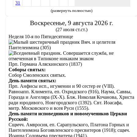
31
(развернуть полностью)
Воскресенье, 9 августа 2026 г.
(27 июля ст.ст.)
Неделя 10-я по Пятидесятнице
Вмч. и целителя
Пантелеимона (305)
Прп. Германа Аляскинского (1837)
Соборы святых:
Собор Смоленских святых.
День памяти святых:
Прп. Анфисы исп., игумении и 90 сестер ее (VIII).
Равноапп. Климента, еп. Охридского (916), Наума, Саввы,
Горазда и Ангеляра (IX-X). Блж. Николая Кочанова, Христа
ради юродивого, Новгородского (1392). Свт. Иоасафа,
митр. Московского и всея Руси (1555).
День памяти исповедников и новомучеников Церкви
Русской:
Сщмчч. Амвросия, еп. Сарапульского, Платона Горных и
Пантелеимона Богоявленского пресвитеров (1918); сщмч.
Иоанна Соловьева пресвитера (1941).