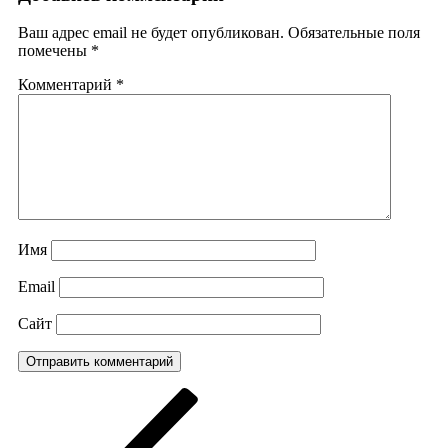
Ваш адрес email не будет опубликован.
Обязательные поля
помечены
*
Комментарий
*
Имя
Email
Сайт
Навигация
Предыдущая
запись:
по