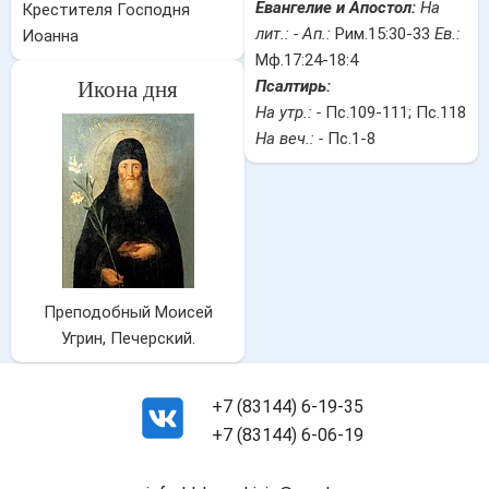
Евангелие и Апостол:
На
Крестителя Господня
лит.: -
Ап.:
Рим.15:30-33
Ев.:
Иоанна
Мф.17:24-18:4
Икона дня
Псалтирь:
На утр.: -
Пс.109-111; Пс.118
На веч.: -
Пс.1-8
Преподобный Моисей
Угрин, Печерский.
+7 (83144) 6-19-35
+7 (83144) 6-06-19