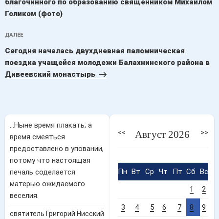
благочинного по образованию священником Михаилом
Голиком (фото)
Следующая
ДАЛЕЕ
запись
Сегодня началась двухдневная паломническая
поездка учащейся молодежи Балахнинского района в
Дивеевский монастырь
...Ныне время плакать; а
<<
>>
Август 2026
время смеяться
предоставлено в уповании,
потому что настоящая
Пн
Вт
Ср
Чт
Пт
Сб
Вс
печаль соделается
матерью ожидаемого
1
2
веселия.
3
4
5
6
7
8
9
святитель Григорий Нисский