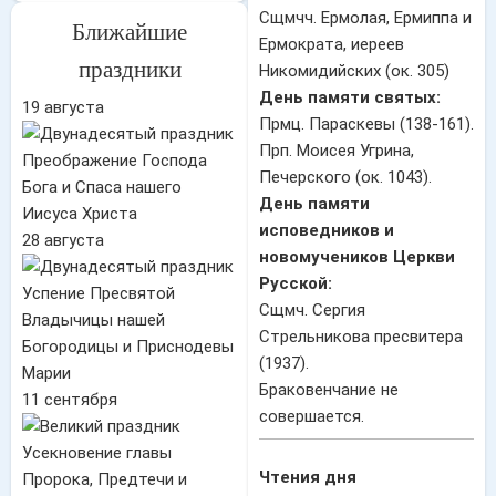
Сщмчч. Ермолая, Ермиппа и
Ближайшие
Ермократа, иереев
праздники
Никомидийских (ок. 305)
День памяти святых:
19 августа
Прмц. Параскевы (138-161).
Прп. Моисея Угрина,
Преображение Господа
Печерского (ок. 1043).
Бога и Спаса нашего
День памяти
Иисуса Христа
исповедников и
28 августа
новомучеников Церкви
Русской:
Успение Пресвятой
Сщмч. Сергия
Владычицы нашей
Стрельникова пресвитера
Богородицы и Приснодевы
(1937).
Марии
Браковенчание не
11 сентября
совершается.
Усекновение главы
Чтения дня
Пророка, Предтечи и