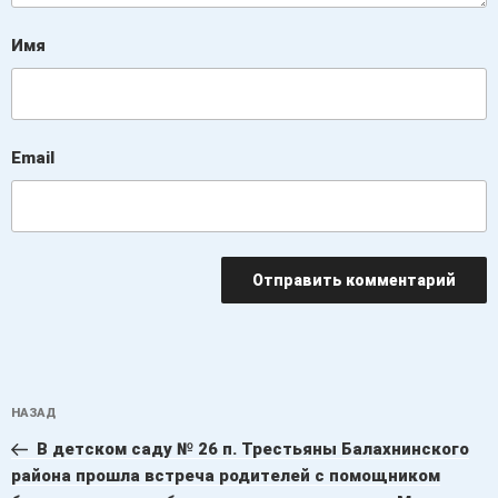
Имя
Email
Навигация
Предыдущая
НАЗАД
по
запись:
записям
В детском саду № 26 п. Трестьяны Балахнинского
района прошла встреча родителей с помощником