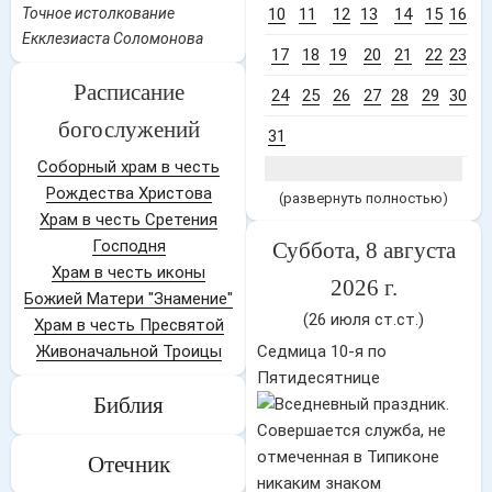
Точное истолкование
10
11
12
13
14
15
16
Екклезиаста Соломонова
17
18
19
20
21
22
23
Расписание
24
25
26
27
28
29
30
богослужений
31
Соборный храм в честь
Рождества Христова
(развернуть полностью)
Храм в честь Сретения
Господня
Суббота, 8 августа
Храм в честь иконы
2026 г.
Божией Матери "Знамение"
(26 июля ст.ст.)
Храм в честь Пресвятой
Живоначальной Троицы
Седмица 10-я по
Пятидесятнице
Библия
Отечник