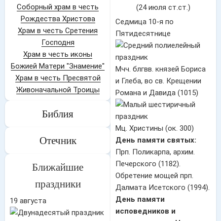
Соборный храм в честь
(24 июля ст.ст.)
Рождества Христова
Седмица 10-я по
Храм в честь Сретения
Пятидесятнице
Господня
Храм в честь иконы
Божией Матери "Знамение"
Мчч. блгвв. князей Бориса
Храм в честь Пресвятой
и Глеба, во св. Крещении
Живоначальной Троицы
Романа и Давида (1015)
Библия
Мц. Христины (ок. 300)
Отечник
День памяти святых:
Прп. Поликарпа, архим.
Печерского (1182).
Ближайшие
Обретение мощей прп.
праздники
Далмата Исетского (1994).
День памяти
19 августа
исповедников и