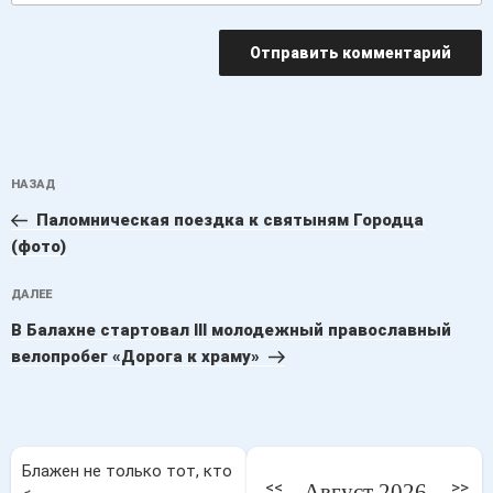
Навигация
Предыдущая
НАЗАД
по
запись:
записям
Паломническая поездка к святыням Городца
(фото)
Следующая
ДАЛЕЕ
запись
В Балахне стартовал III молодежный православный
велопробег «Дорога к храму»
Блажен не только тот, кто
<<
>>
Август 2026