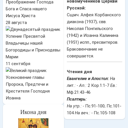
новомучеников Церкви
Преображение Господа
Русской:
Бога и Спаса нашего
Сщмч. Алфея Корбанского
Иисуса Христа
диакона (1937); свв.
28 августа
Николая Понгильского
(1942) и Иоанна Калинина
Успение Пресвятой
(1951) испп., пресвитеров.
Владычицы нашей
Браковенчание не
Богородицы и Приснодевы
совершается.
Марии
11 сентября
Чтения дня
Усекновение главы
Евангелие и Апостол:
На
Пророка, Предтечи и
лит.: -
Ап.:
2 Кор.1:1-7
Ев.:
Крестителя Господня
Мф.21:43-46
Иоанна
Псалтирь:
На утр.: -
Пс.91-100; Пс.101-
Икона дня
104
На веч.: -
Пс.105-108