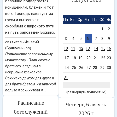
безвинно подвергается
искушениям, блажен и тот,
кого Господь наказует за
Пн
Вт
Ср
Чт
Пт
Сб
Вс
грехи и вытесняет
скорбями с широкого пути
1
2
на путь заповедей Божиих.
3
4
5
6
7
8
9
святитель Игнатий
(Брянчанинов)
10
11
12
13
14
15
16
Приношение современному
17
18
19
20
21
22
23
монашеству - Плач инока о
брате его, впадшем в
24
25
26
27
28
29
30
искушение греховное.
31
Сочинено другом для друга и
для брата братом, к взаимной
пользе и сочинителя и...
(развернуть полностью)
Расписание
Четверг, 6 августа
богослужений
2026 г.