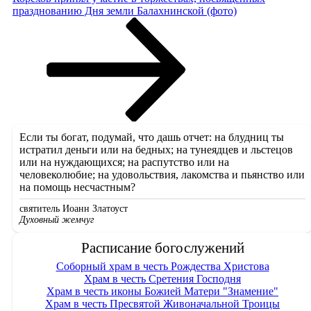
празднованию Дня земли Балахнинской (фото)
Если ты богат, подумай, что дашь отчет: на блудниц ты
истратил деньги или на бедных; на тунеядцев и льстецов
или на нуждающихся; на распутство или на
человеколюбие; на удовольствия, лакомства и пьянство или
на помощь несчастным?
святитель Иоанн Златоуст
Духовный жемчуг
Расписание богослужений
Соборный храм в честь Рождества Христова
Храм в честь Сретения Господня
Храм в честь иконы Божией Матери "Знамение"
Храм в честь Пресвятой Живоначальной Троицы