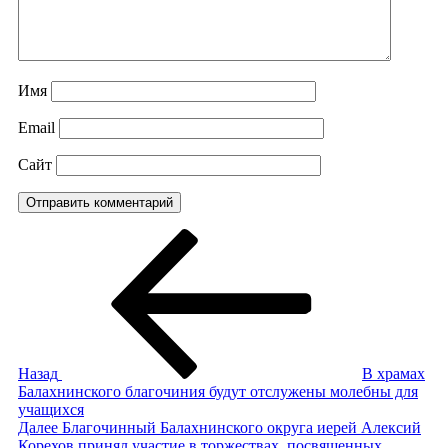
Имя
Email
Сайт
Навигация
Предыдущая
запись:
по
записям
Назад
В храмах
Балахнинского благочиния будут отслужены молебны для
учащихся
Следующая
Далее
Благочинный Балахнинского округа иерей Алексий
запись
Корехов принял участие в торжествах, посвященных