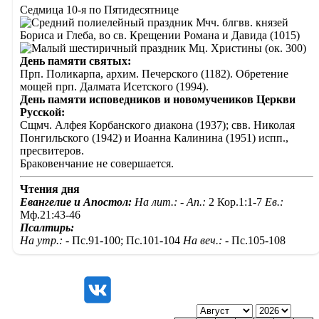
Седмица 10-я по Пятидесятнице
Мчч. блгвв. князей
Бориса и Глеба, во св. Крещении Романа и Давида (1015)
Мц. Христины (ок. 300)
День памяти святых:
Прп. Поликарпа, архим. Печерского (1182). Обретение
мощей прп. Далмата Исетского (1994).
День памяти исповедников и новомучеников Церкви
Русской:
Сщмч. Алфея Корбанского диакона (1937); свв. Николая
Понгильского (1942) и Иоанна Калинина (1951) испп.,
пресвитеров.
Браковенчание не совершается.
Чтения дня
Евангелие и Апостол:
На лит.: -
Ап.:
2 Кор.1:1-7
Ев.:
Мф.21:43-46
Псалтирь:
На утр.: -
Пс.91-100; Пс.101-104
На веч.: -
Пс.105-108