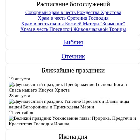
Расписание богослужений
Соборный храм в честь Рождества Христова
Храм в честь Сретения Господня
Храм в честь иконы Божией Матери "Знамение"
Храм в честь Пресвятой Живоначальной Троицы
Библия
Отечник
Ближайшие праздники
19 августа
Преображение Господа Бога и
Спаса нашего Иисуса Христа
28 августа
Успение Пресвятой Владычицы
нашей Богородицы и Приснодевы Марии
11 сентября
Усекновение главы Пророка, Предтечи и
Крестителя Господня Иоанна
Икона дня