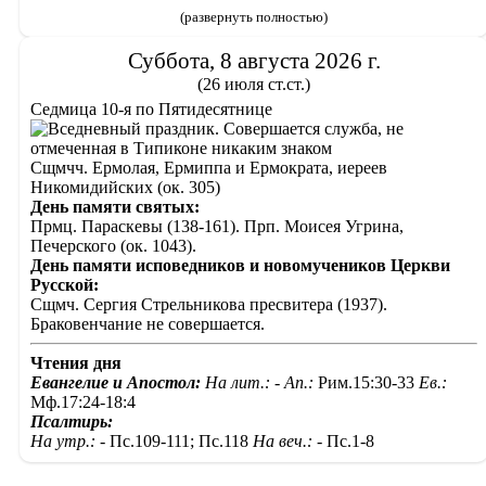
(развернуть полностью)
Суббота, 8 августа 2026 г.
(26 июля ст.ст.)
Седмица 10-я по Пятидесятнице
Сщмчч. Ермолая, Ермиппа и Ермократа, иереев
Никомидийских (ок. 305)
День памяти святых:
Прмц. Параскевы (138-161). Прп. Моисея Угрина,
Печерского (ок. 1043).
День памяти исповедников и новомучеников Церкви
Русской:
Сщмч. Сергия Стрельникова пресвитера (1937).
Браковенчание не совершается.
Чтения дня
Евангелие и Апостол:
На лит.: -
Ап.:
Рим.15:30-33
Ев.:
Мф.17:24-18:4
Псалтирь:
На утр.: -
Пс.109-111; Пс.118
На веч.: -
Пс.1-8