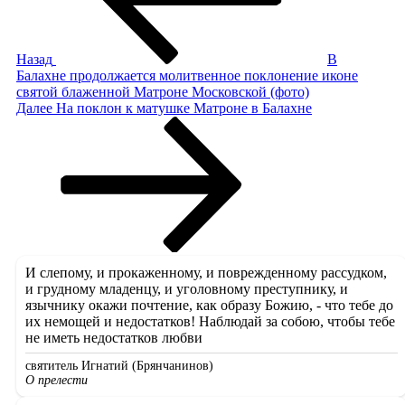
Назад
В
Балахне продолжается молитвенное поклонение иконе
святой блаженной Матроне Московской (фото)
Следующая
Далее
На поклон к матушке Матроне в Балахне
запись
И слепому, и прокаженному, и поврежденному рассудком,
и грудному младенцу, и уголовному преступнику, и
язычнику окажи почтение, как образу Божию, - что тебе до
их немощей и недостатков! Наблюдай за собою, чтобы тебе
не иметь недостатков любви
святитель Игнатий (Брянчанинов)
О прелести