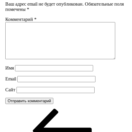
Ваш адрес email не будет опубликован.
Обязательные поля
помечены
*
Комментарий
*
Имя
Email
Сайт
Навигация
Предыдущая
запись:
по
записям