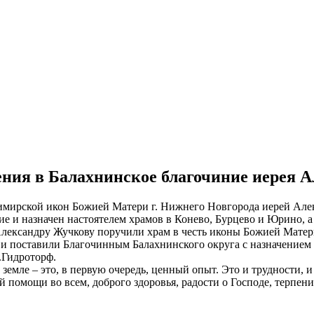
ения в Балахнинское благочиние иерея 
адимирской икон Божией Матери г. Нижнего Новгорода иерей А
е и назначен настоятелем храмов в Конево, Бурцево и Юрино, а
Александру Жучкову поручили храм в честь иконы Божией Матери
я и поставили Благочинным Балахнинского округа с назначением
.Гидроторф.
емле – это, в первую очередь, ценный опыт. Это и трудности, и
 помощи во всем, доброго здоровья, радости о Господе, терпен