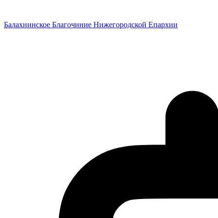
Перейти
к
Балахнинское Благочиние Нижегородской Епархии
содержимому