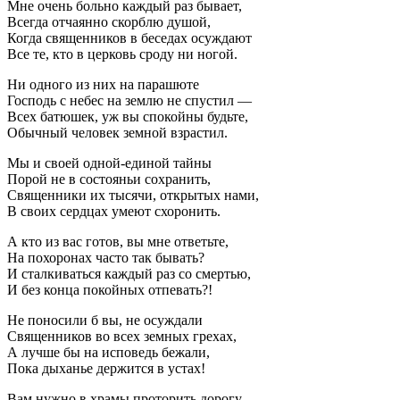
Мне очень больно каждый раз бывает,
Всегда отчаянно скорблю душой,
Когда священников в беседах осуждают
Все те, кто в церковь сроду ни ногой.
Ни одного из них на парашюте
Господь с небес на землю не спустил —
Всех батюшек, уж вы спокойны будьте,
Обычный человек земной взрастил.
Мы и своей одной-единой тайны
Порой не в состояньи сохранить,
Священники их тысячи, открытых нами,
В своих сердцах умеют схоронить.
А кто из вас готов, вы мне ответьте,
На похоронах часто так бывать?
И сталкиваться каждый раз со смертью,
И без конца покойных отпевать?!
Не поносили б вы, не осуждали
Священников во всех земных грехах,
А лучше бы на исповедь бежали,
Пока дыханье держится в устах!
Вам нужно в храмы проторить дорогу,