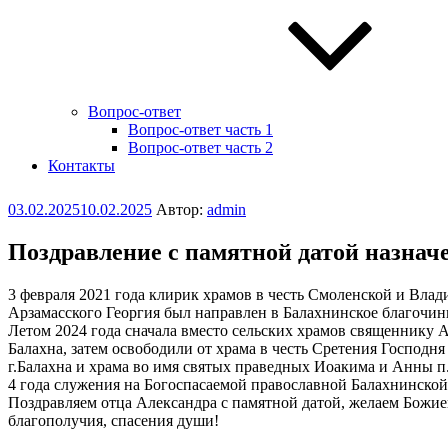
Вопрос-ответ
Вопрос-ответ часть 1
Вопрос-ответ часть 2
Контакты
Опубликовано
03.02.2025
10.02.2025
Автор:
admin
Поздравление с памятной датой назнач
3 февраля 2021 года клирик храмов в честь Смоленской и Вл
Арзамасского Георгия был направлен в Балахнинское благочини
Летом 2024 года сначала вместо сельских храмов священнику 
Балахна, затем освободили от храма в честь Сретения Господн
г.Балахна и храма во имя святых праведных Иоакима и Анны п
4 года служения на Богоспасаемой православной Балахнинской з
Поздравляем отца Александра с памятной датой, желаем Божией
благополучия, спасения души!