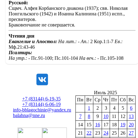
Русской:
Сщмч. Алфея Корбанского диакона (1937); свв. Николая
Понгильского (1942) и Иоанна Калинина (1951) испп.,
пресвитеров.
Браковенчание не совершается.
Чтения дня
Евангелие и Апостол:
На лит.: -
Ап.:
2 Кор.1:1-7
Ев.:
Мф.21:43-46
Псалтирь:
На утр.: -
Пс.91-100; Пс.101-104
На веч.: -
Пс.105-108
Июль 2025
+7 (83144) 6-19-35
Пн
Вт
Ср
Чт
Пт
Сб
Вс
+7 (83144) 6-06-19
1
2
3
4
5
6
info-bblagochinie@yandex.ru
balahna@nne.ru
7
8
9
10
11
12
13
14
15
16
17
18
19
20
21
22
23
24
25
26
27