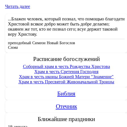
«В
Читать далее
Соборном
храме
...Блажен человек, который познал, что помощью благодати
в
Христовой всякое добро может быть добре делаемо;
честь
окаянен же тот, кто не познал сего; всуе держит таковой
Рождества
веру Христову.
Христова
совершили
преподобный Симеон Новый Богослов
богослужения
Слова
в
честь
Расписание богослужений
празднования
Соборный храм в честь Рождества Христова
обретения
Храм в честь Сретения Господня
мощей
Храм в честь иконы Божией Матери "Знамение"
преподобного
Храм в честь Пресвятой Живоначальной Троицы
Сергия
Радонежского»
Библия
Отечник
Ближайшие праздники
19 августа