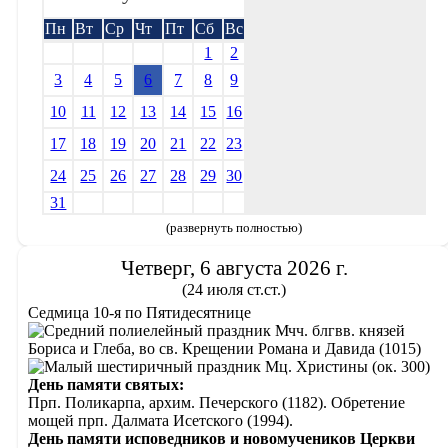
Пн
Вт
Ср
Чт
Пт
Сб
Вс
1
2
3
4
5
6
7
8
9
10
11
12
13
14
15
16
17
18
19
20
21
22
23
24
25
26
27
28
29
30
31
(развернуть полностью)
Четверг, 6 августа 2026 г.
(24 июля ст.ст.)
Седмица 10-я по Пятидесятнице
Мчч. блгвв. князей
Бориса и Глеба, во св. Крещении Романа и Давида (1015)
Мц. Христины (ок. 300)
День памяти святых:
Прп. Поликарпа, архим. Печерского (1182). Обретение
мощей прп. Далмата Исетского (1994).
День памяти исповедников и новомучеников Церкви