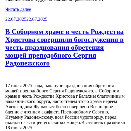
«Помощник
Читать далее
благочинного
Опубликовано
22.07.2025
22.07.2025
Балахнинского
округа
по
В Соборном храме в честь Рождества
взаимодействию
Христова совершили богослужения в
с
Вооруженными
честь празднования обретения
силами
мощей преподобного Сергия
встретился
с
Радонежского
сотрудниками
Балахнинского
районного
отдела
17 июля 2025 года, накануне празднования обретения
судебных
мощей преподобного Сергия Радонежского, в Соборном
приставов»
храме в честь Рождества Христова г.Балахны благочинным
Балахнинского округа, настоятелем этого храма иереем
Александром Жучковым было совершено Всенощное
бдение с чтением акафиста Преподобному Сергию,
Игумену Радонежскому, всея России чудотворцу, перед
иконой с частицей его святых мощей.В сам день праздника
18 июля 2025 …